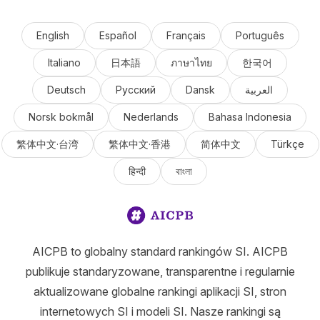
English
Español
Français
Português
Italiano
日本語
ภาษาไทย
한국어
Deutsch
Русский
Dansk
العربية
Norsk bokmål
Nederlands
Bahasa Indonesia
繁体中文·台湾
繁体中文·香港
简体中文
Türkçe
हिन्दी
বাংলা
AICPB to globalny standard rankingów SI. AICPB
publikuje standaryzowane, transparentne i regularnie
aktualizowane globalne rankingi aplikacji SI, stron
internetowych SI i modeli SI. Nasze rankingi są