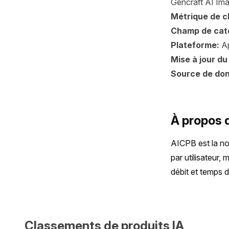
Gencraft AI Imag
Métrique de 
Champ de cat
Plateforme:
Ap
Mise à jour du
Source de do
À propos 
AICPB est la no
par utilisateur,
débit et temps 
Classements de produits IA