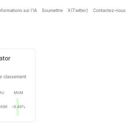
nformations sur l'IA
Soumettre
X(Twitter)
Contactez-nous
ator
le classement
AU
MoM
.69K
-9.49%