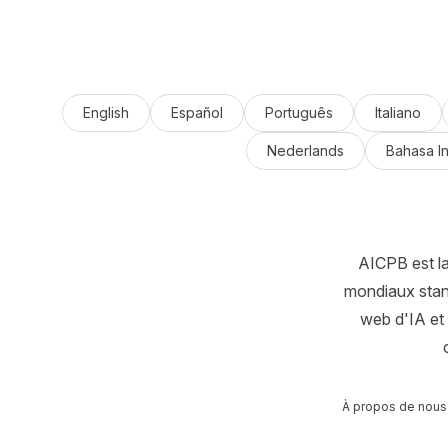
English
Español
Português
Italiano
Nederlands
Bahasa I
AICPB est l
mondiaux stand
web d'IA et
À propos de nous