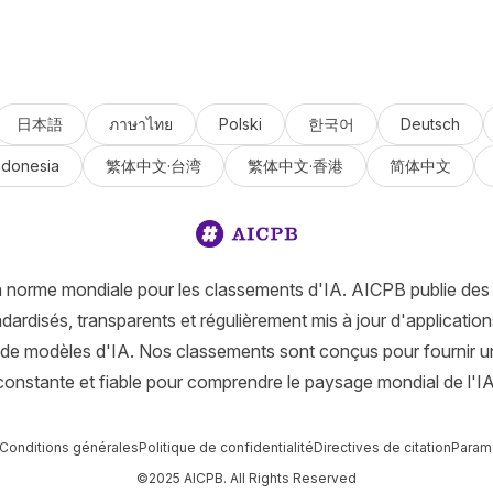
日本語
ภาษาไทย
Polski
한국어
Deutsch
ndonesia
繁体中文·台湾
繁体中文·香港
简体中文
a norme mondiale pour les classements d'IA. AICPB publie des
ardisés, transparents et régulièrement mis à jour d'applications
 de modèles d'IA. Nos classements sont conçus pour fournir u
constante et fiable pour comprendre le paysage mondial de l'IA
Conditions générales
Politique de confidentialité
Directives de citation
Param
©2025 AICPB. All Rights Reserved