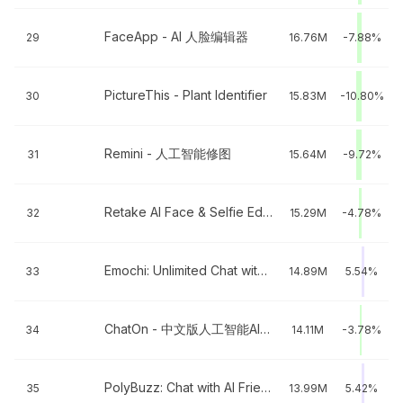
FaceApp - AI 人脸编辑器
29
16.76M
-7.88%
PictureThis - Plant Identifier
30
15.83M
-10.80%
Remini - 人工智能修图
31
15.64M
-9.72%
Retake AI Face & Selfie Editor
32
15.29M
-4.78%
Emochi: Unlimited Chat with AI
33
14.89M
5.54%
ChatOn - 中文版人工智能AI聊天写作机器人
34
14.11M
-3.78%
PolyBuzz: Chat with AI Friends
35
13.99M
5.42%