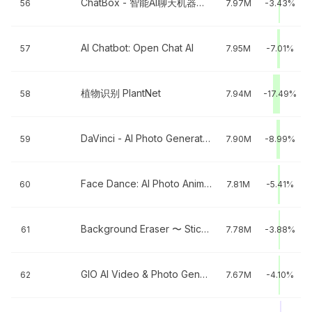
ChatBox - 智能AI聊天机器人中文版
56
7.97M
-3.43%
AI Chatbot: Open Chat AI
57
7.95M
-7.01%
植物识别 PlantNet
58
7.94M
-17.49%
DaVinci - AI Photo Generator
59
7.90M
-8.99%
Face Dance: AI Photo Animator
60
7.81M
-5.41%
Background Eraser 〜 Stickers
61
7.78M
-3.88%
GIO AI Video & Photo Generator
62
7.67M
-4.10%