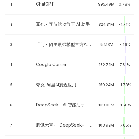
ChatGPT
1
995.49M
0.78%
豆包 - 字节跳动旗下 AI 助手
2
324.31M
-1.71%
千问 - 阿里最强模型官方AI助手
3
251.13M
7.46%
Google Gemini
4
162.74M
7.61%
夸克-阿里AI旗舰应用
5
159.24M
-1.78%
DeepSeek - AI 智能助手
6
139.08M
-1.50%
腾讯元宝-「DeepSeek+」智能新体验
7
103.92M
-7.05%