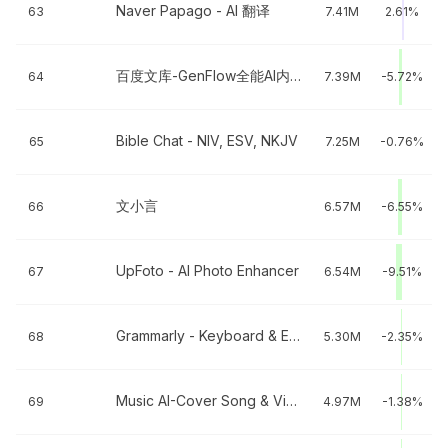
Naver Papago - AI 翻译
63
7.41M
2.61%
百度文库-GenFlow全能AI内容获取及创作
64
7.39M
-5.72%
Bible Chat - NIV, ESV, NKJV
65
7.25M
-0.76%
文小言
66
6.57M
-6.55%
UpFoto - AI Photo Enhancer
67
6.54M
-9.51%
Grammarly - Keyboard & Editor
68
5.30M
-2.35%
Music AI-Cover Song & Video AI
69
4.97M
-1.38%