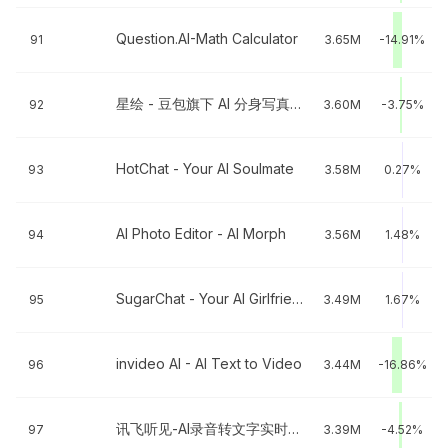
Question.AI-Math Calculator
91
3.65M
-14.91%
星绘 - 豆包旗下 AI 分身写真图片视频
92
3.60M
-3.75%
HotChat - Your AI Soulmate
93
3.58M
0.27%
AI Photo Editor - AI Morph
94
3.56M
1.48%
SugarChat - Your AI Girlfriend
95
3.49M
1.67%
invideo AI - AI Text to Video
96
3.44M
-16.86%
讯飞听见-AI录音转文字实时翻译
97
3.39M
-4.52%