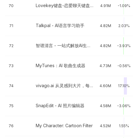
Lovekey键盘-恋爱聊天键盘&AI智能聊天回复神器
70
4.91M
-1.09%
Talkpal - AI语言学习助手
71
4.82M
2.03%
智谱清言 - 一站式解放AI生产力
72
4.82M
-3.93%
MyTunes：AI 歌曲生成器
73
4.73M
-0.56%
vivago.ai 从灵感到大片，每个人都能用的 AI 导演
74
4.60M
17.10%
SnapEdit - AI 照片编辑器
75
4.58M
-3.06%
My Character: Cartoon Filter
76
4.52M
1.55%