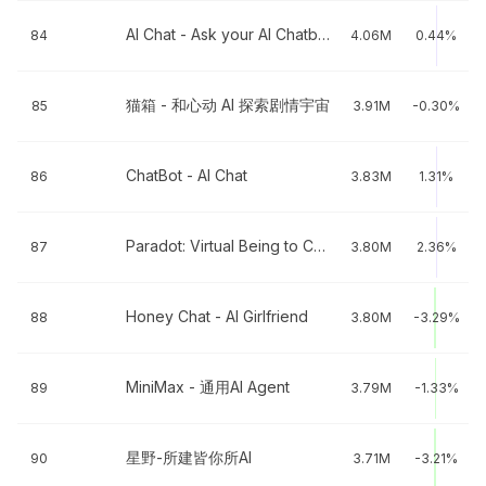
AI Chat - Ask your AI Chatbot
84
4.06M
0.44%
猫箱 - 和心动 AI 探索剧情宇宙
85
3.91M
-0.30%
ChatBot - AI Chat
86
3.83M
1.31%
Paradot: Virtual Being to Chat
87
3.80M
2.36%
Honey Chat - AI Girlfriend
88
3.80M
-3.29%
MiniMax - 通用AI Agent
89
3.79M
-1.33%
星野-所建皆你所AI
90
3.71M
-3.21%