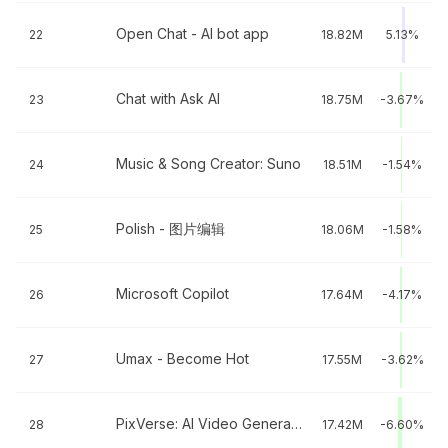
Open Chat - AI bot app
22
18.82M
5.13%
Chat with Ask AI
23
18.75M
-3.67%
Music & Song Creator: Suno
24
18.51M
-1.54%
Polish - 图片编辑
25
18.06M
-1.58%
Microsoft Copilot
26
17.64M
-4.17%
Umax - Become Hot
27
17.55M
-3.62%
PixVerse: AI Video Generator
28
17.42M
-6.60%