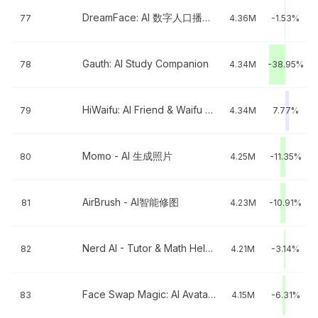
DreamFace: AI 数字人口播视频一键生成-照片说唱
77
4.36M
-1.53%
Gauth: AI Study Companion
78
4.34M
-38.95%
HiWaifu: AI Friend & Waifu Hub
79
4.34M
7.77%
Momo - AI 生成照片
80
4.25M
-11.35%
AirBrush - AI智能修图
81
4.23M
-10.91%
Nerd AI - Tutor & Math Helper
82
4.21M
-3.14%
Face Swap Magic: AI Avatars
83
4.15M
-6.31%