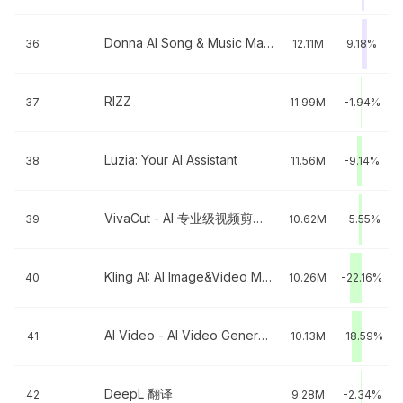
Donna AI Song & Music Maker
36
12.11M
9.18%
RIZZ‎
37
11.99M
-1.94%
Luzia: Your AI Assistant
38
11.56M
-9.14%
VivaCut - AI 专业级视频剪辑编辑软件
39
10.62M
-5.55%
Kling AI: AI Image&Video Maker
40
10.26M
-22.16%
AI Video - AI Video Generator
41
10.13M
-18.59%
DeepL 翻译
42
9.28M
-2.34%