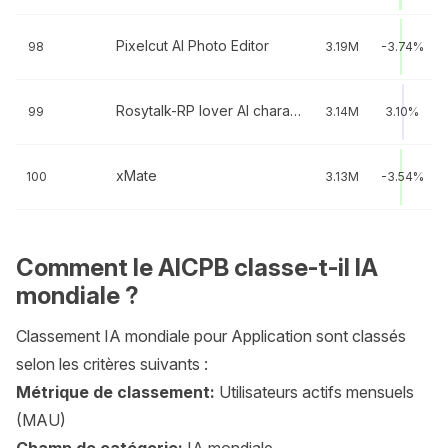
Pixelcut AI Photo Editor
98
3.19M
-3.74%
Rosytalk-RP lover AI character
99
3.14M
3.10%
xMate
100
3.13M
-3.54%
Comment le AICPB classe-t-il IA
mondiale ?
Classement IA mondiale pour Application sont classés
selon les critères suivants :
Métrique de classement:
Utilisateurs actifs mensuels
(MAU)