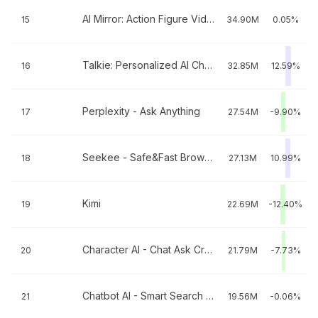
AI Mirror: Action Figure Video
15
34.90M
0.05%
Talkie: Personalized AI Chats
16
32.85M
12.59%
Perplexity - Ask Anything
17
27.54M
-9.90%
Seekee - Safe&Fast Browser
18
27.13M
10.99%
Kimi
19
22.69M
-12.40%
Character AI - Chat Ask Create
20
21.79M
-7.73%
Chatbot AI - Smart Search Bot
21
19.56M
-0.06%