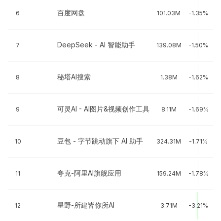
百度网盘
6
101.03M
-1.35%
DeepSeek - AI 智能助手
7
139.08M
-1.50%
秘塔AI搜索
8
1.38M
-1.62%
可灵AI - AI图片&视频创作工具
9
8.11M
-1.69%
豆包 - 字节跳动旗下 AI 助手
10
324.31M
-1.71%
夸克-阿里AI旗舰应用
11
159.24M
-1.78%
星野-所建皆你所AI
12
3.71M
-3.21%