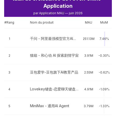
Application
par Application MAU — juin 2026
#Rang
Nom du produit
MAU
MoM
千问 - 阿里最强模型官方AI助手
1
251.13M
7.46%
猫箱 - 和心动 AI 探索剧情宇宙
2
3.91M
-0.30%
豆包爱学-豆包旗下AI教育产品
3
2.55M
-0.62%
Lovekey键盘-恋爱聊天键盘&AI智能聊天回复神器
4
4.91M
-1.09%
MiniMax - 通用AI Agent
5
3.79M
-1.33%