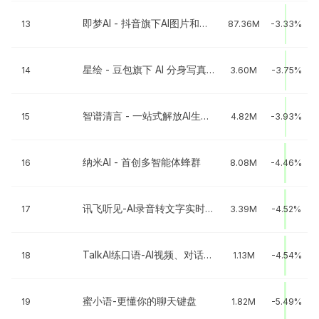
即梦AI - 抖音旗下AI图片和视频工具
13
87.36M
-3.33%
星绘 - 豆包旗下 AI 分身写真图片视频
14
3.60M
-3.75%
智谱清言 - 一站式解放AI生产力
15
4.82M
-3.93%
纳米AI - 首创多智能体蜂群
16
8.08M
-4.46%
讯飞听见-AI录音转文字实时翻译
17
3.39M
-4.52%
TalkAI练口语-AI视频、对话背单词
18
1.13M
-4.54%
蜜小语-更懂你的聊天键盘
19
1.82M
-5.49%