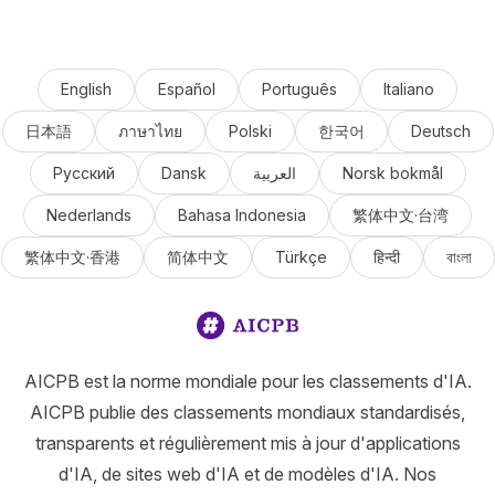
English
Español
Português
Italiano
日本語
ภาษาไทย
Polski
한국어
Deutsch
Русский
Dansk
العربية
Norsk bokmål
Nederlands
Bahasa Indonesia
繁体中文·台湾
繁体中文·香港
简体中文
Türkçe
हिन्दी
বাংলা
AICPB est la norme mondiale pour les classements d'IA.
AICPB publie des classements mondiaux standardisés,
transparents et régulièrement mis à jour d'applications
d'IA, de sites web d'IA et de modèles d'IA. Nos