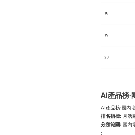
18
19
20
AI產品榜
AI產品榜·國內
排名指標:
月活
分類範圍:
國內
: