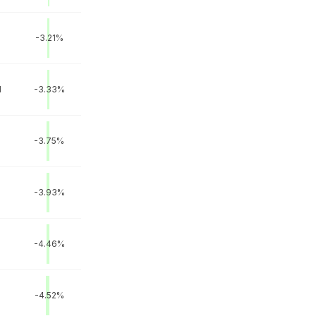
-3.21%
M
-3.33%
-3.75%
-3.93%
-4.46%
-4.52%