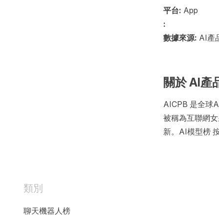
平台:
App
:
數據來源:
AI產
關於 AI產
AICPB 是
被稱為互聯網女皇
新。AI模型榜
類別
聊天機器人榜