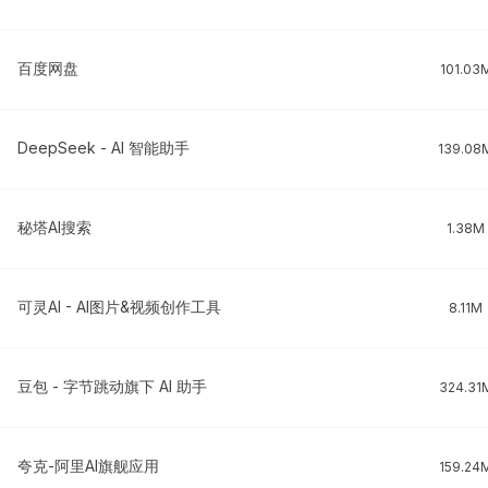
百度网盘
101.03
DeepSeek - AI 智能助手
139.08
秘塔AI搜索
1.38M
可灵AI - AI图片&视频创作工具
8.11M
豆包 - 字节跳动旗下 AI 助手
324.31
夸克-阿里AI旗舰应用
159.24