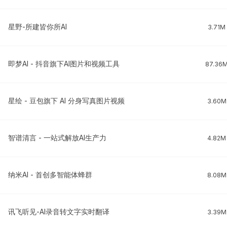
星野-所建皆你所AI
3.71M
即梦AI - 抖音旗下AI图片和视频工具
87.36
星绘 - 豆包旗下 AI 分身写真图片视频
3.60M
智谱清言 - 一站式解放AI生产力
4.82M
纳米AI - 首创多智能体蜂群
8.08M
讯飞听见-AI录音转文字实时翻译
3.39M