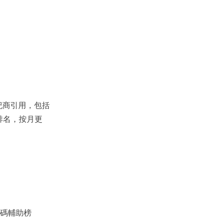
紀商引用，包括
模排名，按月更
碼輔助榜