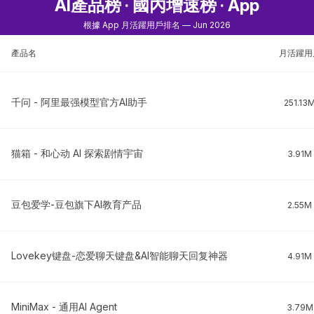
AI產品榜 · 國內增速榜 · App
根據 App 月活躍用戶排名 — Jun 2026
產品名
月活躍用
千问 - 阿里最强模型官方AI助手
251.13
猫箱 - 和心动 AI 探索剧情宇宙
3.91M
豆包爱学-豆包旗下AI教育产品
2.55M
Lovekey键盘-恋爱聊天键盘&AI智能聊天回复神器
4.91M
MiniMax - 通用AI Agent
3.79M