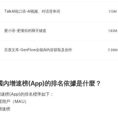
TalkAI练口语-AI视频、对话背单词
1.13M
蜜小语-更懂你的聊天键盘
1.82M
百度文库-GenFlow全能AI内容获取及创作
7.39M
·國內增速榜(App)的排名依據是什麼？
增速榜(App)的排名標準如下：
躍用戶（MAU）
增速榜