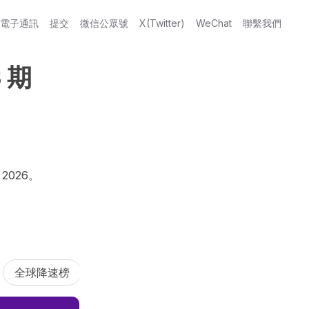
I 電子通訊
提交
微信公眾號
X(Twitter)
WeChat
聯繫我們
 期
026。

全球降速榜
國內增速榜
出海增速榜