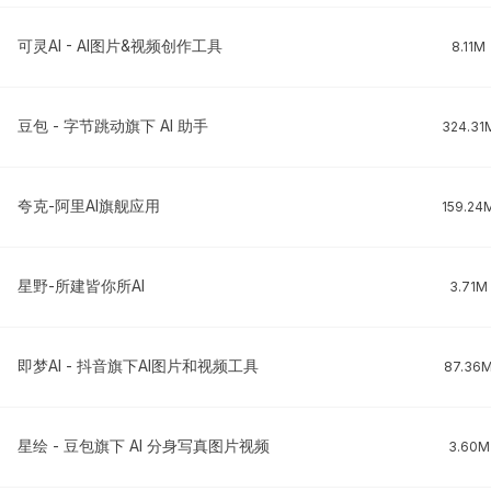
可灵AI - AI图片&视频创作工具
8.11M
豆包 - 字节跳动旗下 AI 助手
324.31
夸克-阿里AI旗舰应用
159.24
星野-所建皆你所AI
3.71M
即梦AI - 抖音旗下AI图片和视频工具
87.36
星绘 - 豆包旗下 AI 分身写真图片视频
3.60M