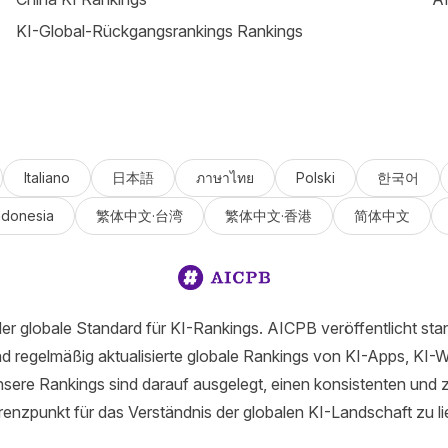
KI-Global-Rückgangsrankings Rankings
Italiano
日本語
ภาษาไทย
Polski
한국어
ndonesia
繁体中文·台湾
繁体中文·香港
简体中文
er globale Standard für KI-Rankings. AICPB veröffentlicht stan
d regelmäßig aktualisierte globale Rankings von KI-Apps, KI-
sere Rankings sind darauf ausgelegt, einen konsistenten und 
enzpunkt für das Verständnis der globalen KI-Landschaft zu li