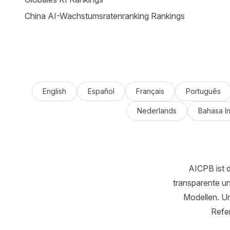
China AI-Wachstumsratenranking Rankings
English
Español
Français
Português
Nederlands
Bahasa I
AICPB ist d
transparente un
Modellen. Un
Refer