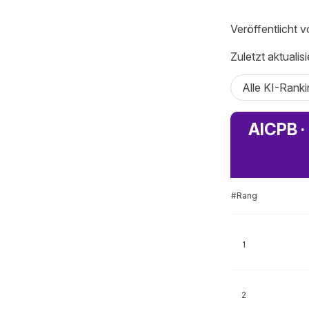
Veröffentlicht 
Zuletzt aktualis
Alle KI-Ranki
AICPB ·
#Rang
1
2