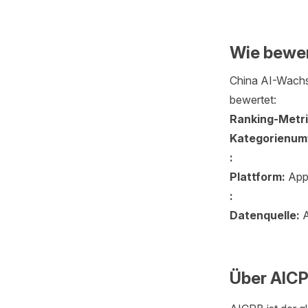
Wie bewer
China AI-Wachs
bewertet:
Ranking-Metri
Kategorienum
:
Plattform:
Ap
:
Datenquelle:
A
Über AIC