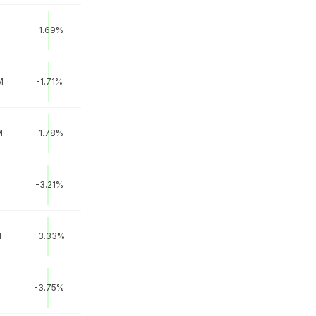
-1.69%
M
-1.71%
M
-1.78%
-3.21%
M
-3.33%
-3.75%