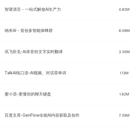
智谱清言 - 一站式解放AI生产力
4.82M
纳米AI - 首创多智能体蜂群
8.08M
讯飞听见-AI录音转文字实时翻译
3.39M
TalkAI练口语-AI视频、对话背单词
1.13M
蜜小语-更懂你的聊天键盘
1.82M
百度文库-GenFlow全能AI内容获取及创作
7.39M