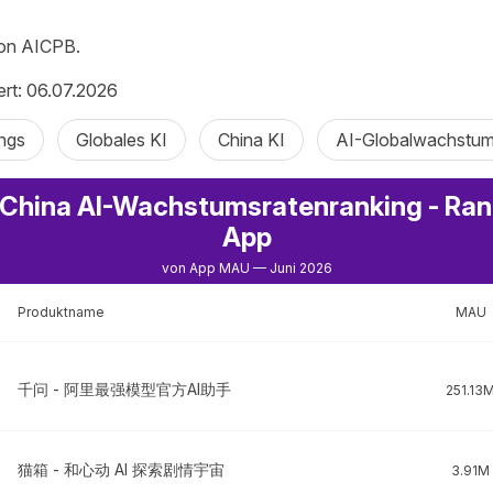
von AICPB.
iert: 06.07.2026
ngs
Globales KI
China KI
AI-Globalwachstums
 China AI-Wachstumsratenranking - Rang
App
von App MAU — Juni 2026
Produktname
MAU
千问 - 阿里最强模型官方AI助手
251.13
猫箱 - 和心动 AI 探索剧情宇宙
3.91M