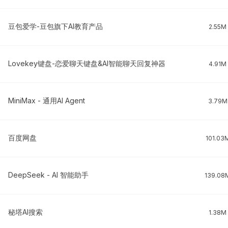
豆包爱学-豆包旗下AI教育产品
2.55M
Lovekey键盘-恋爱聊天键盘&AI智能聊天回复神器
4.91M
MiniMax - 通用AI Agent
3.79M
百度网盘
101.03
DeepSeek - AI 智能助手
139.08
秘塔AI搜索
1.38M