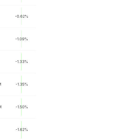
-0.62%
-1.09%
-1.33%
M
-1.35%
M
-1.50%
-1.62%