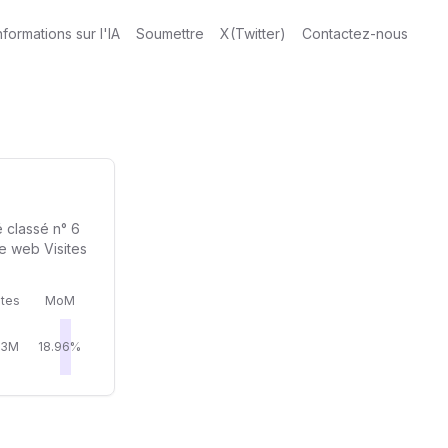
nformations sur l'IA
Soumettre
X(Twitter)
Contactez-nous
 classé n° 6
e web Visites
ites
MoM
33M
18.96%