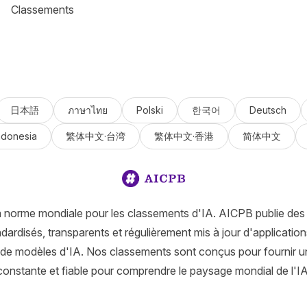
Classements
日本語
ภาษาไทย
Polski
한국어
Deutsch
ndonesia
繁体中文·台湾
繁体中文·香港
简体中文
a norme mondiale pour les classements d'IA. AICPB publie des
ardisés, transparents et régulièrement mis à jour d'applications
 de modèles d'IA. Nos classements sont conçus pour fournir u
constante et fiable pour comprendre le paysage mondial de l'IA