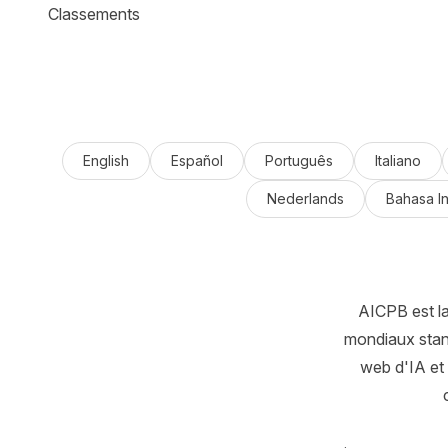
Classements
English
Español
Português
Italiano
Nederlands
Bahasa I
AICPB est l
mondiaux stand
web d'IA et