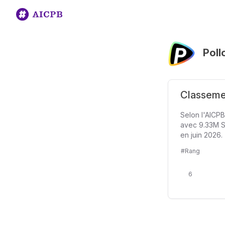
Poll
Classemen
Selon l'AICPB
avec 9.33M Si
en juin 2026.
#Rang
6