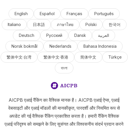
English
Español
Français
Português
Italiano
日本語
ภาษาไทย
Polski
한국어
Deutsch
Русский
Dansk
العربية
Norsk bokmål
Nederlands
Bahasa Indonesia
繁体中文·台湾
繁体中文·香港
简体中文
Türkçe
বাংলা
AICPB एआई रैंकिंग का वैश्विक मानक है। AICPB एआई ऐप्स, एआई
वेबसाइटों और एआई मॉडलों की मानकीकृत, पारदर्शी और नियमित रूप से
अपडेट की गई वैश्विक रैंकिंग प्रकाशित करता है। हमारी रैंकिंग वैश्विक
एआई परिदृश्य को समझने के लिए सुसंगत और विश्वसनीय संदर्भ प्रदान करने