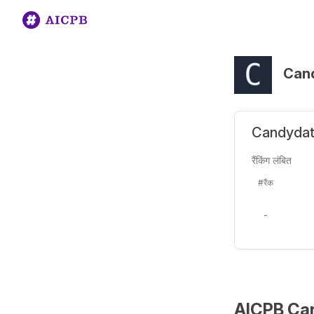
Can
Candydate 
रैंकिंग लंबित
#रैंक
-
AICPB Cand