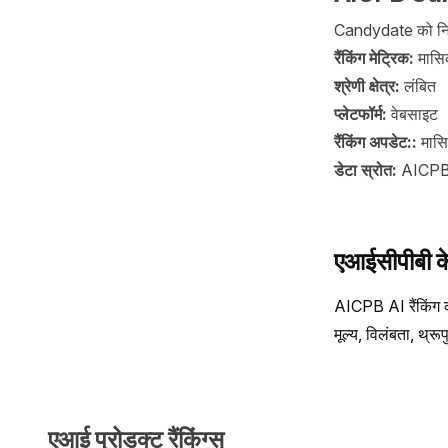
Candydate को निम्न
रैंकिंग मेट्रिक:
मासिक
श्रेणी क्षेत्र:
लंबित
प्लेटफॉर्म:
वेबसाइट
रैंकिंग अपडेट::
मास
डेटा स्रोत:
AICPB, 
एआईसीपीबी के ब
AICPB AI रैंकिंग का
मूल्य, विलंबता, थ्र
एआई प्रोडक्ट रैंकिंग्स