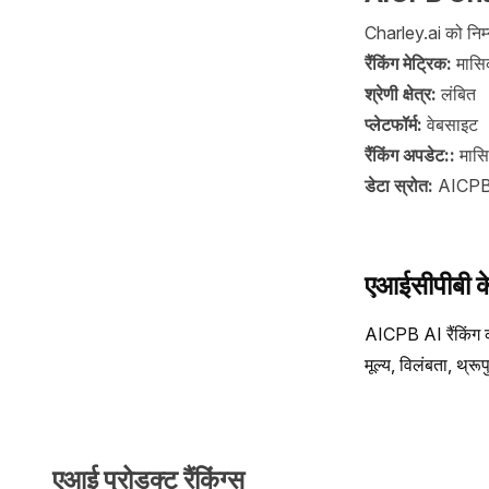
Charley.ai को निम्
रैंकिंग मेट्रिक:
मासिक
श्रेणी क्षेत्र:
लंबित
प्लेटफॉर्म:
वेबसाइट
रैंकिंग अपडेट::
मास
डेटा स्रोत:
AICPB, 
एआईसीपीबी के ब
AICPB AI रैंकिंग का
मूल्य, विलंबता, थ्र
एआई प्रोडक्ट रैंकिंग्स