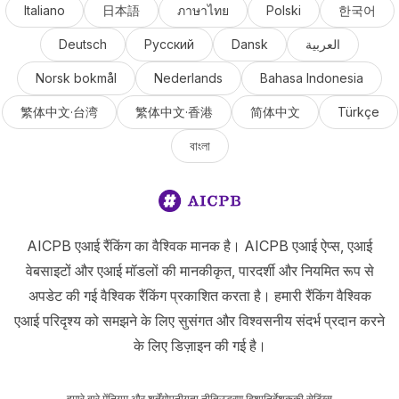
Italiano
日本語
ภาษาไทย
Polski
한국어
Deutsch
Русский
Dansk
العربية
Norsk bokmål
Nederlands
Bahasa Indonesia
繁体中文·台湾
繁体中文·香港
简体中文
Türkçe
বাংলা
AICPB एआई रैंकिंग का वैश्विक मानक है। AICPB एआई ऐप्स, एआई
वेबसाइटों और एआई मॉडलों की मानकीकृत, पारदर्शी और नियमित रूप से
अपडेट की गई वैश्विक रैंकिंग प्रकाशित करता है। हमारी रैंकिंग वैश्विक
एआई परिदृश्य को समझने के लिए सुसंगत और विश्वसनीय संदर्भ प्रदान करने
के लिए डिज़ाइन की गई है।
हमारे बारे में
नियम और शर्तें
गोपनीयता नीति
उद्धरण दिशानिर्देश
कुकी सेटिंग्स