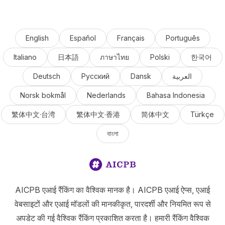
English
Español
Français
Português
Italiano
日本語
ภาษาไทย
Polski
한국어
Deutsch
Русский
Dansk
العربية
Norsk bokmål
Nederlands
Bahasa Indonesia
繁体中文·台湾
繁体中文·香港
简体中文
Türkçe
বাংলা
AICPB एआई रैंकिंग का वैश्विक मानक है। AICPB एआई ऐप्स, एआई
वेबसाइटों और एआई मॉडलों की मानकीकृत, पारदर्शी और नियमित रूप से
अपडेट की गई वैश्विक रैंकिंग प्रकाशित करता है। हमारी रैंकिंग वैश्विक