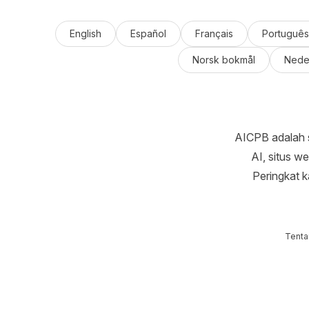
English
Español
Français
Português
Norsk bokmål
Nede
AICPB adalah s
AI, situs w
Peringkat k
Tenta