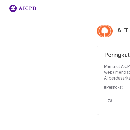
AI T
Peringkat
Menurut AICPB
web) mendapa
AI berdasark
#Peringkat
78