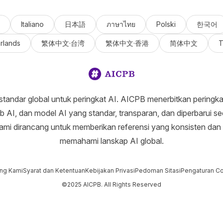
Italiano
日本語
ภาษาไทย
Polski
한국어
rlands
繁体中文·台湾
繁体中文·香港
简体中文
T
tandar global untuk peringkat AI. AICPB menerbitkan peringkat 
eb AI, dan model AI yang standar, transparan, dan diperbarui sec
ami dirancang untuk memberikan referensi yang konsisten dan
memahami lanskap AI global.
ng Kami
Syarat dan Ketentuan
Kebijakan Privasi
Pedoman Sitasi
Pengaturan C
©2025 AICPB. All Rights Reserved