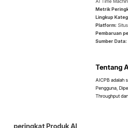
AI Time Machine
Metrik Pering
Lingkup Kateg
Platform:
Situ
Pembaruan pe
Sumber Data:
Tentang 
AICPB adalah st
Pengguna, Diper
Throughput dan
peringkat Produk AI