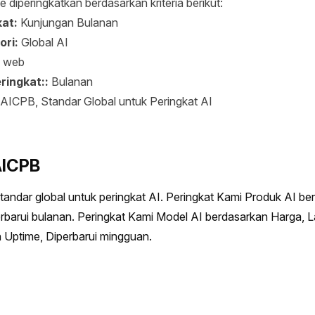
 diperingkatkan berdasarkan kriteria berikut:
kat:
Kunjungan Bulanan
ori:
Global AI
s web
ringkat::
Bulanan
AICPB, Standar Global untuk Peringkat AI
AICPB
andar global untuk peringkat AI. Peringkat Kami Produk AI ber
barui bulanan. Peringkat Kami Model AI berdasarkan Harga, La
 Uptime, Diperbarui mingguan.