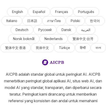
English
Español
Français
Português
Italiano
日本語
ภาษาไทย
Polski
한국어
Deutsch
Русский
Dansk
العربية
Norsk bokmål
Nederlands
繁体中文·台湾
繁体中文·香港
简体中文
Türkçe
हिन्दी
বাংলা
AICPB adalah standar global untuk peringkat AI. AICPB
menerbitkan peringkat global aplikasi AI, situs web AI, dan
model AI yang standar, transparan, dan diperbarui secara
teratur. Peringkat kami dirancang untuk memberikan
referensi yang konsisten dan andal untuk memahami