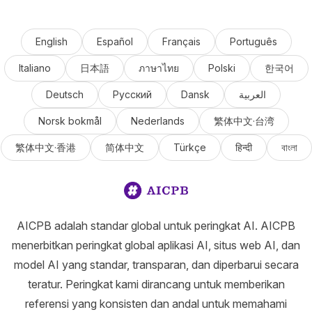
English
Español
Français
Português
Italiano
日本語
ภาษาไทย
Polski
한국어
Deutsch
Русский
Dansk
العربية
Norsk bokmål
Nederlands
繁体中文·台湾
繁体中文·香港
简体中文
Türkçe
हिन्दी
বাংলা
AICPB adalah standar global untuk peringkat AI. AICPB
menerbitkan peringkat global aplikasi AI, situs web AI, dan
model AI yang standar, transparan, dan diperbarui secara
teratur. Peringkat kami dirancang untuk memberikan
referensi yang konsisten dan andal untuk memahami