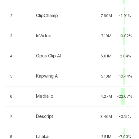
ClipChamp
2
7.60M
-2.91%
InVideo
3
7.10M
-10.82%
Opus Clip AI
4
5.81M
-2.04%
Kapwing AI
5
5.10M
-10.44%
Media.io
6
4.27M
-22.07%
Descript
7
3.46M
-0.15%
Lalal.ai
8
2.51M
-7.03%