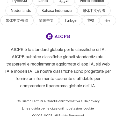
Русский
Dansk
العربية
Norsk bokmål
Nederlands
Bahasa Indonesia
繁体中文·台湾
繁体中文·香港
简体中文
Türkçe
हिन्दी
বাংলা
AICPB è lo standard globale per le classifiche di IA.
AICPB pubblica classifiche globali standardizzate,
trasparenti e regolarmente aggiornate di app IA, siti web
IA e modelli IA. Le nostre classifiche sono progettate per
fornire un riferimento coerente e affidabile per
comprendere il panorama globale dell'IA.
Chi siamo
Termini e Condizioni
Informativa sulla privacy
Linee guida per le citazioni
Impostazioni cookie
©2025 AICPB. All Rights Reserved