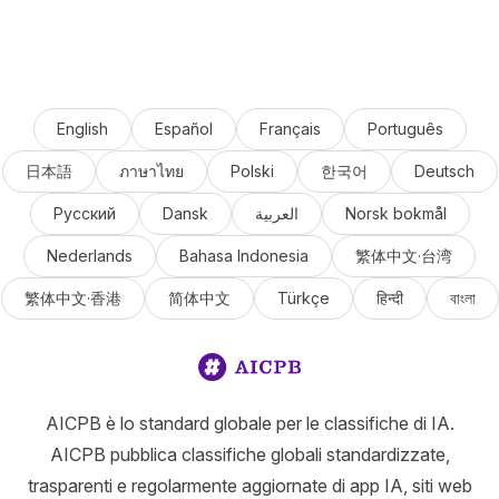
English
Español
Français
Português
日本語
ภาษาไทย
Polski
한국어
Deutsch
Русский
Dansk
العربية
Norsk bokmål
Nederlands
Bahasa Indonesia
繁体中文·台湾
繁体中文·香港
简体中文
Türkçe
हिन्दी
বাংলা
AICPB è lo standard globale per le classifiche di IA.
AICPB pubblica classifiche globali standardizzate,
trasparenti e regolarmente aggiornate di app IA, siti web