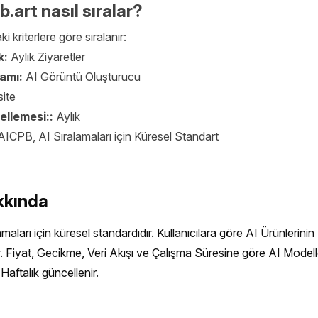
b.art nasıl sıralar?
aki kriterlere göre sıralanır:
k:
Aylık Ziyaretler
samı:
AI Görüntü Oluşturucu
ite
ellemesi::
Aylık
AICPB, AI Sıralamaları için Küresel Standart
kkında
aları için küresel standardıdır. Kullanıcılara göre AI Ürünlerinin 
r. Fiyat, Gecikme, Veri Akışı ve Çalışma Süresine göre AI Modelle
Haftalık güncellenir.