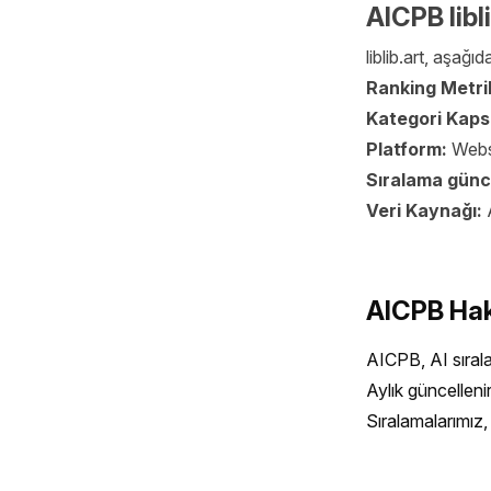
AICPB libli
liblib.art, aşağıd
Ranking Metri
Kategori Kap
Platform:
Webs
Sıralama günc
Veri Kaynağı:
AICPB Ha
AICPB, AI sıralam
Aylık güncelleni
Sıralamalarımız, 