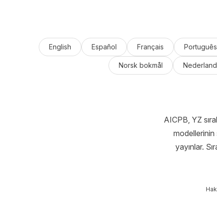
English
Español
Français
Português
Norsk bokmål
Nederland
AICPB, YZ sıral
modellerinin 
yayınlar. Sı
Hak