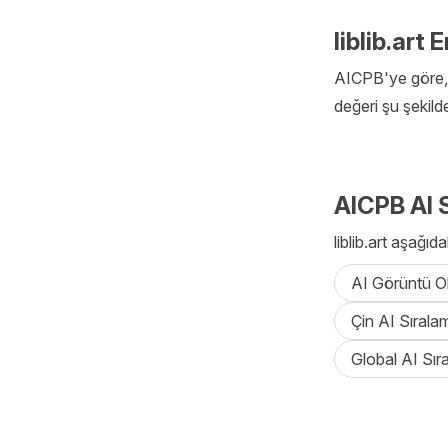
liblib.art
AICPB'ye göre, A
değeri şu şekild
AICPB AI S
liblib.art aşağ
AI Görüntü Ol
Çin AI Sırala
Global AI Sır