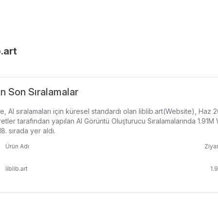
b.art
 En Son Sıralamalar
, AI sıralamaları için küresel standardı olan liblib.art(Website), Haz
etler tarafından yapılan AI Görüntü Oluşturucu Sıralamalarında 1.91M
18. sırada yer aldı.
Ürün Adı
Ziyar
liblib.art
1.