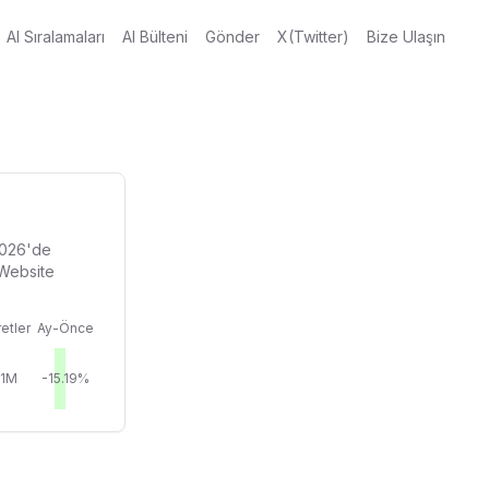
AI Sıralamaları
AI Bülteni
Gönder
X(Twitter)
Bize Ulaşın
 2026'de
 Website
etler
Ay-Önce
91M
-15.19%