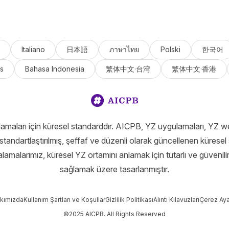
Italiano
日本語
ภาษาไทย
Polski
한국어
s
Bahasa Indonesia
繁体中文·台湾
繁体中文·香港
amaları için küresel standarddır. AICPB, YZ uygulamaları, YZ we
standartlaştırılmış, şeffaf ve düzenli olarak güncellenen küresel 
ralamalarımız, küresel YZ ortamını anlamak için tutarlı ve güvenilir
sağlamak üzere tasarlanmıştır.
kımızda
Kullanım Şartları ve Koşullar
Gizlilik Politikası
Alıntı Kılavuzları
Çerez Ayar
©2025 AICPB. All Rights Reserved