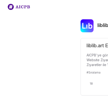
libli
liblib.art
AICPB'ye göre
Website Ziyar
Ziyaretler ile 
#Sıralama
18