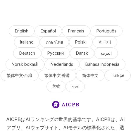
English
Español
Français
Português
Italiano
ภาษาไทย
Polski
한국어
Deutsch
Русский
Dansk
العربية
Norsk bokmål
Nederlands
Bahasa Indonesia
繁体中文·台湾
繁体中文·香港
简体中文
Türkçe
हिन्दी
বাংলা
AICPBはAIランキングの世界的基準です。AICPBは、AI
アプリ、AIウェブサイト、AIモデルの標準化された、透