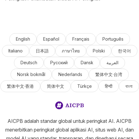
English
Español
Français
Português
Italiano
日本語
ภาษาไทย
Polski
한국어
Deutsch
Русский
Dansk
العربية
Norsk bokmål
Nederlands
繁体中文·台湾
繁体中文·香港
简体中文
Türkçe
हिन्दी
বাংলা
AICPB adalah standar global untuk peringkat AI. AICPB
menerbitkan peringkat global aplikasi AI, situs web AI, dan
model AI yang standar, transparan, dan diperbarui secara