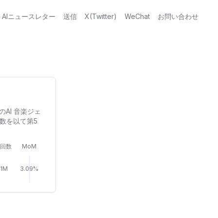
AIニュースレター
送信
X(Twitter)
WeChat
お問い合わせ
のAI 音楽ジェ
回数を以て第5
回数
MoM
91M
3.09%