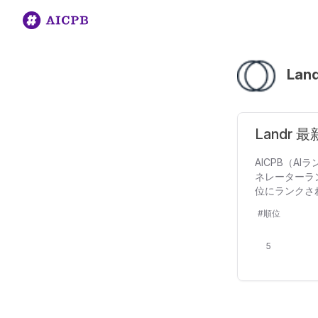
Lan
Landr
AICPB（A
ネレーターラン
位にランクさ
#順位
5