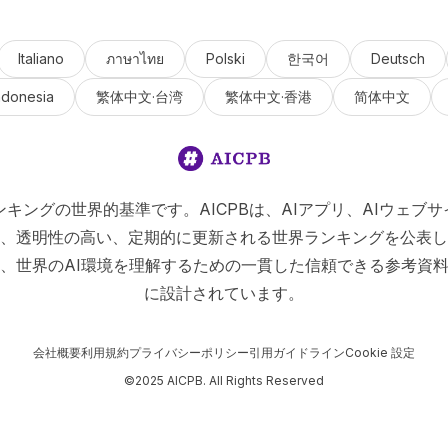
Italiano
ภาษาไทย
Polski
한국어
Deutsch
ndonesia
繁体中文·台湾
繁体中文·香港
简体中文
Iランキングの世界的基準です。AICPBは、AIアプリ、AIウェブサ
、透明性の高い、定期的に更新される世界ランキングを公表し
、世界のAI環境を理解するための一貫した信頼できる参考資
に設計されています。
会社概要
利用規約
プライバシーポリシー
引用ガイドライン
Cookie 設定
©2025 AICPB. All Rights Reserved