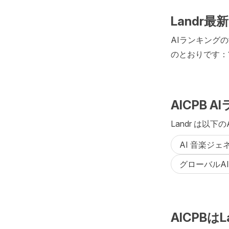
Landr
AIランキングの
のとおりです：1
AICPB 
Landr は以下
AI 音楽ジ
グローバルAI
AICPB