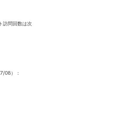
イト訪問回数は次
7/08）：