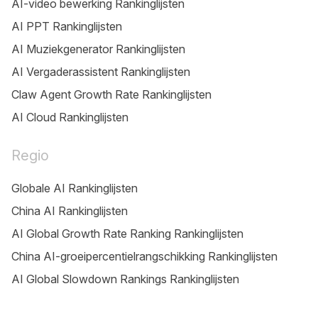
AI-video bewerking Rankinglijsten
AI PPT Rankinglijsten
AI Muziekgenerator Rankinglijsten
AI Vergaderassistent Rankinglijsten
Claw Agent Growth Rate Rankinglijsten
AI Cloud Rankinglijsten
Regio
Globale AI Rankinglijsten
China AI Rankinglijsten
AI Global Growth Rate Ranking Rankinglijsten
China AI-groeipercentielrangschikking Rankinglijsten
AI Global Slowdown Rankings Rankinglijsten