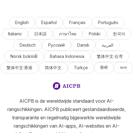
English
Español
Français
Português
Italiano
日本語
ภาษาไทย
Polski
한국어
Deutsch
Русский
Dansk
العربية
Norsk bokmål
Bahasa Indonesia
繁体中文·台湾
繁体中文·香港
简体中文
Türkçe
हिन्दी
বাংলা
AICPB is de wereldwijde standaard voor AI-
rangschikkingen. AICPB publiceert gestandaardiseerde,
transparante en regelmatig bijgewerkte wereldwijde
rangschikkingen van AI-apps, AI-websites en AI-