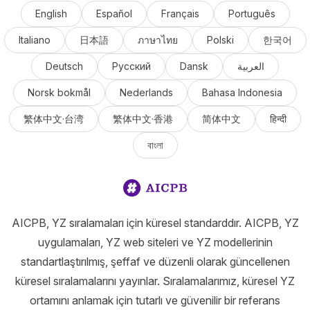
English
Español
Français
Português
Italiano
日本語
ภาษาไทย
Polski
한국어
Deutsch
Русский
Dansk
العربية
Norsk bokmål
Nederlands
Bahasa Indonesia
繁体中文·台湾
繁体中文·香港
简体中文
हिन्दी
বাংলা
AICPB, YZ sıralamaları için küresel standarddır. AICPB, YZ
uygulamaları, YZ web siteleri ve YZ modellerinin
standartlaştırılmış, şeffaf ve düzenli olarak güncellenen
küresel sıralamalarını yayınlar. Sıralamalarımız, küresel YZ
ortamını anlamak için tutarlı ve güvenilir bir referans