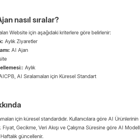
jan nasıl sıralar?
arı Website için aşağıdaki kriterlere göre belirlenir:
k:
Aylık Ziyaretler
samı:
AI Ajan
ite
ellemesi::
Aylık
AICPB, AI Sıralamaları için Küresel Standart
kkında
aları için küresel standardıdır. Kullanıcılara göre AI Ürünlerinin
r. Fiyat, Gecikme, Veri Akışı ve Çalışma Süresine göre AI Modell
Haftalık güncellenir.