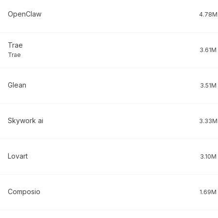
OpenClaw
4.78M
Trae
3.61M
Trae
Glean
3.51M
Skywork ai
3.33M
Lovart
3.10M
Composio
1.69M