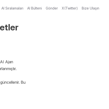
AI Sıralamaları
AI Bülteni
Gönder
X(Twitter)
Bize Ulaşın
etler
AI Ajan 
anmıştır.

güncellenir. Bu 