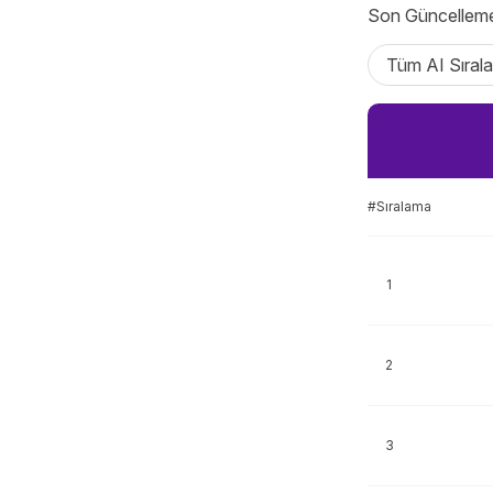
Son Güncellem
Tüm AI Sırala
#Sıralama
1
2
3