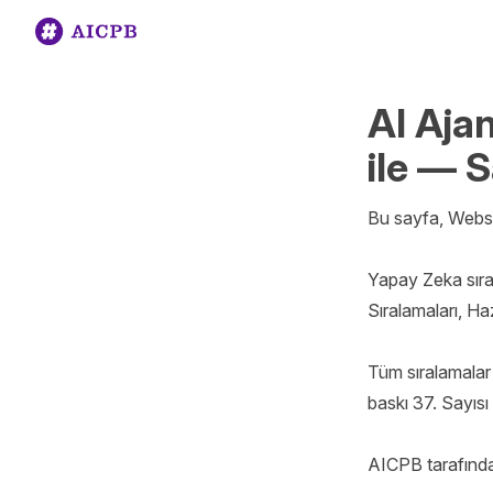
AI Aja
ile — 
Bu sayfa, Websit
Yapay Zeka sıral
Sıralamaları, Ha
Tüm sıralamalar a
baskı 37. Sayısı 
AICPB tarafında