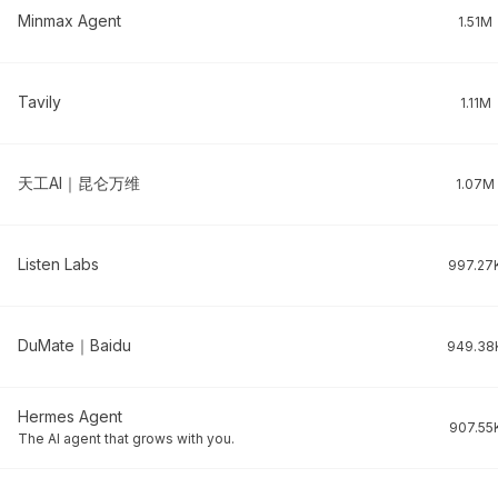
Minmax Agent
1.51M
Tavily
1.11M
天工AI｜昆仑万维
1.07M
Listen Labs
997.27
DuMate｜Baidu
949.38
Hermes Agent
907.55
The AI agent that grows with you.