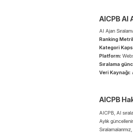
AICPB AI A
AI Ajan Sıralamal
Ranking Metri
Kategori Kap
Platform:
Webs
Sıralama günc
Veri Kaynağı:
AICPB Ha
AICPB, AI sıralam
Aylık güncelleni
Sıralamalarımız, 