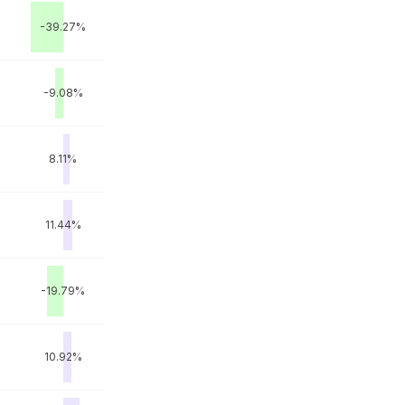
-39.27%
-9.08%
8.11%
11.44%
-19.79%
10.92%