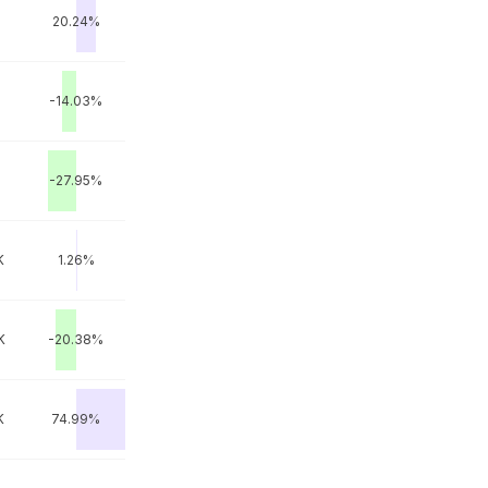
20.24%
-14.03%
-27.95%
K
1.26%
K
-20.38%
K
74.99%