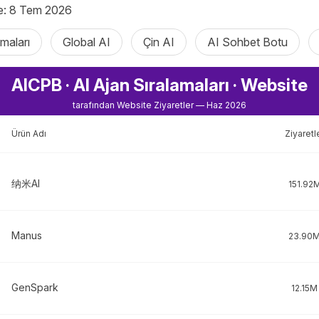
e: 8 Tem 2026
maları
Global AI
Çin AI
AI Sohbet Botu
AICPB · AI Ajan Sıralamaları · Website
tarafından Website Ziyaretler — Haz 2026
Ürün Adı
Ziyaretl
纳米AI
151.92
Manus
23.90
GenSpark
12.15M