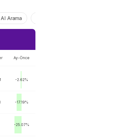
AI Arama
AI Vibe Coding
AI Ajan
Claw Agen
er
Ay-Önce
M
-2.62%
M
-17.19%
-25.07%