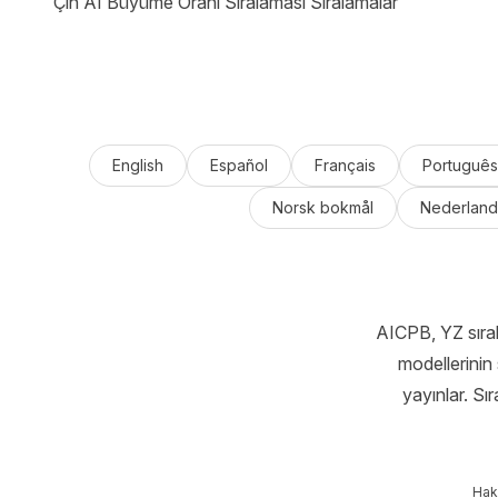
Çin AI Büyüme Oranı Sıralaması Sıralamalar
English
Español
Français
Português
Norsk bokmål
Nederland
AICPB, YZ sıral
modellerinin 
yayınlar. Sı
Hak