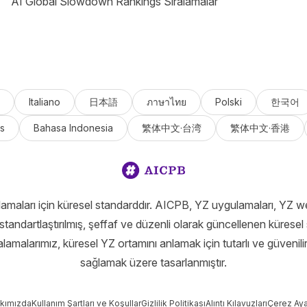
AI Global Slowdown Rankings Sıralamalar
Italiano
日本語
ภาษาไทย
Polski
한국어
s
Bahasa Indonesia
繁体中文·台湾
繁体中文·香港
amaları için küresel standarddır. AICPB, YZ uygulamaları, YZ we
standartlaştırılmış, şeffaf ve düzenli olarak güncellenen küresel 
ralamalarımız, küresel YZ ortamını anlamak için tutarlı ve güvenilir
sağlamak üzere tasarlanmıştır.
kımızda
Kullanım Şartları ve Koşullar
Gizlilik Politikası
Alıntı Kılavuzları
Çerez Ayar