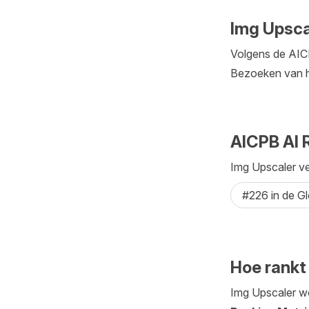
Img Upsca
Volgens de AICP
Bezoeken van h
AICPB AI 
Img Upscaler ver
#226 in de G
Hoe rankt
Img Upscaler wo