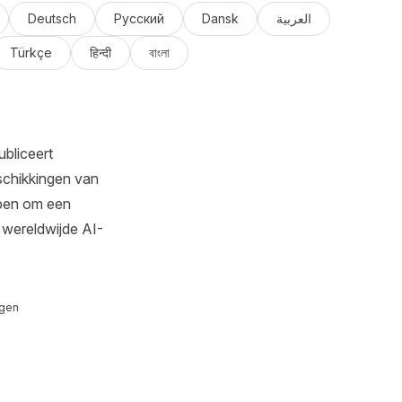
Deutsch
Русский
Dansk
العربية
Türkçe
हिन्दी
বাংলা
bliceert
schikkingen van
rpen om een
 wereldwijde AI-
ngen