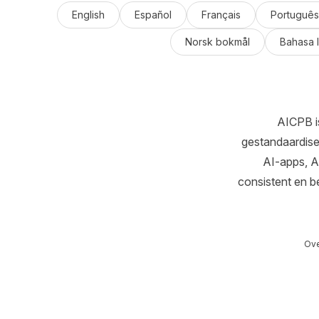
English
Español
Français
Português
Norsk bokmål
Bahasa 
AICPB i
gestandaardise
AI-apps, A
consistent en b
Ove