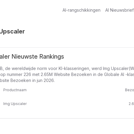
AI-rangschikkingen
AI Nieuwsbrief
Upscaler
aler Nieuwste Rankings
B, de wereldwijde norm voor KI-klasseringen, werd Img Upscaler(W
 op nummer 226 met 2.65M Website Bezoeken in de Globale AI -kla
bsite Bezoeken in jun 2026.
Productnaam
Bezo
Img Upscaler
2.