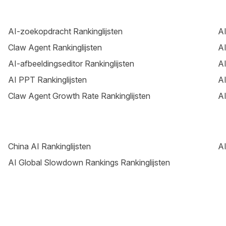
AI-zoekopdracht Rankinglijsten
AI
Claw Agent Rankinglijsten
AI
AI-afbeeldingseditor Rankinglijsten
AI
AI PPT Rankinglijsten
AI
Claw Agent Growth Rate Rankinglijsten
AI
China AI Rankinglijsten
AI
AI Global Slowdown Rankings Rankinglijsten