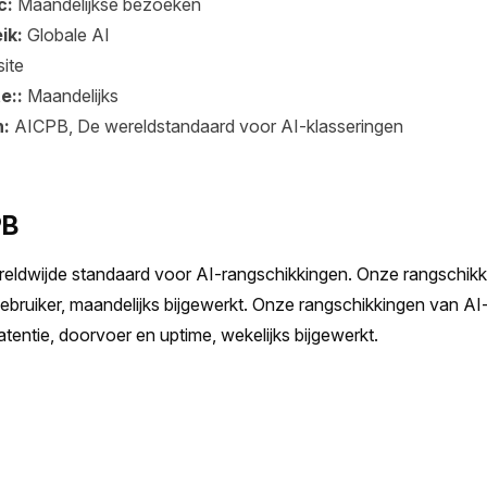
c:
Maandelijkse bezoeken
ik:
Globale AI
ite
e::
Maandelijks
n:
AICPB, De wereldstandaard voor AI-klasseringen
PB
eldwijde standaard voor AI-rangschikkingen. Onze rangschikk
ebruiker, maandelijks bijgewerkt. Onze rangschikkingen van AI
 latentie, doorvoer en uptime, wekelijks bijgewerkt.