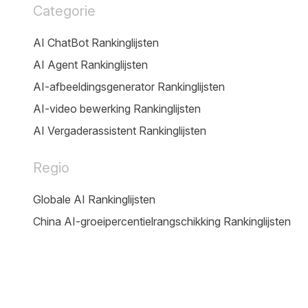
Categorie
AI ChatBot Rankinglijsten
AI Agent Rankinglijsten
AI-afbeeldingsgenerator Rankinglijsten
AI-video bewerking Rankinglijsten
AI Vergaderassistent Rankinglijsten
Regio
Globale AI Rankinglijsten
China AI-groeipercentielrangschikking Rankinglijsten