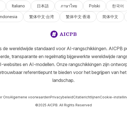
Italiano
日本語
ภาษาไทย
Polski
한국어
Indonesia
繁体中文·台湾
繁体中文·香港
简体中文
s de wereldwijde standaard voor AI-rangschikkingen. AICPB pu
erde, transparante en regelmatig bijgewerkte wereldwijde rang
I-websites en AI-modellen. Onze rangschikkingen zijn ontwo
etrouwbaar referentiepunt te bieden voor het begrijpen van het
landschap.
r Ons
Algemene voorwaarden
Privacybeleid
Citatierichtlijnen
Cookie-instelli
©2025 AICPB. All Rights Reserved