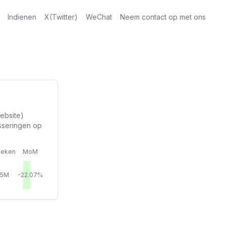
Indienen
X(Twitter)
WeChat
Neem contact op met ons
ebsite)
sseringen op
eken
MoM
65M
-22.07%