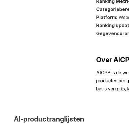
Ranking Metri
Categoriebere
Platform:
Webs
Ranking updat
Gegevensbro
Over AIC
AICPB is de wer
producten per g
basis van prijs,
AI-productranglijsten