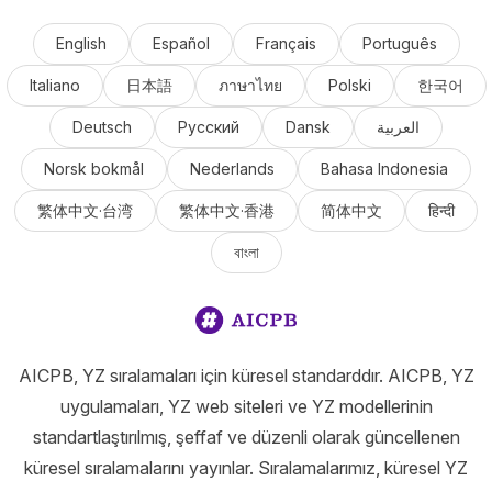
English
Español
Français
Português
Italiano
日本語
ภาษาไทย
Polski
한국어
Deutsch
Русский
Dansk
العربية
Norsk bokmål
Nederlands
Bahasa Indonesia
繁体中文·台湾
繁体中文·香港
简体中文
हिन्दी
বাংলা
AICPB, YZ sıralamaları için küresel standarddır. AICPB, YZ
uygulamaları, YZ web siteleri ve YZ modellerinin
standartlaştırılmış, şeffaf ve düzenli olarak güncellenen
küresel sıralamalarını yayınlar. Sıralamalarımız, küresel YZ