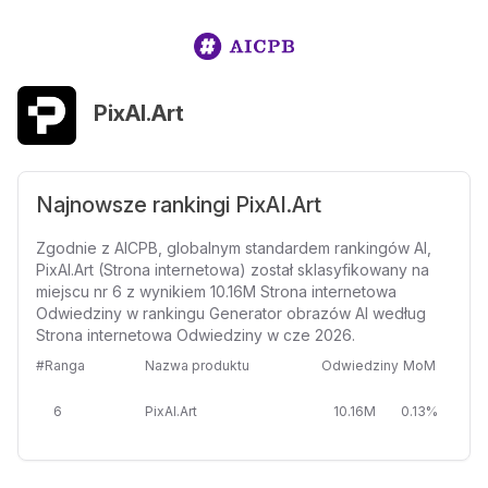
PixAI.Art
Najnowsze rankingi PixAI.Art
Zgodnie z AICPB, globalnym standardem rankingów AI,
PixAI.Art (Strona internetowa) został sklasyfikowany na
miejscu nr 6 z wynikiem 10.16M Strona internetowa
Odwiedziny w rankingu Generator obrazów AI według
Strona internetowa Odwiedziny w cze 2026.
#Ranga
Nazwa produktu
Odwiedziny
MoM
6
PixAI.Art
10.16M
0.13%