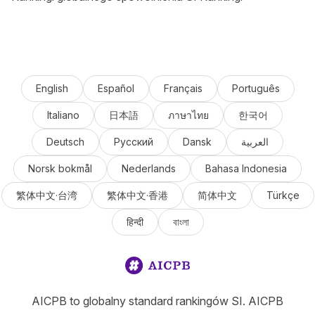
English
Español
Français
Português
Italiano
日本語
ภาษาไทย
한국어
Deutsch
Русский
Dansk
العربية
Norsk bokmål
Nederlands
Bahasa Indonesia
繁体中文·台湾
繁体中文·香港
简体中文
Türkçe
हिन्दी
বাংলা
AICPB to globalny standard rankingów SI. AICPB