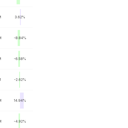
M
3.62%
M
-8.84%
M
-6.58%
M
-2.62%
M
14.94%
M
-4.92%