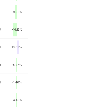
M
-9.38%
M
-16.15%
M
10.03%
M
-5.37%
M
-1.40%
M
-4.48%