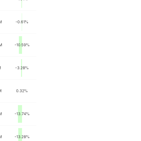
M
-0.61%
M
-10.59%
M
-3.28%
M
0.32%
M
-13.74%
M
-13.28%