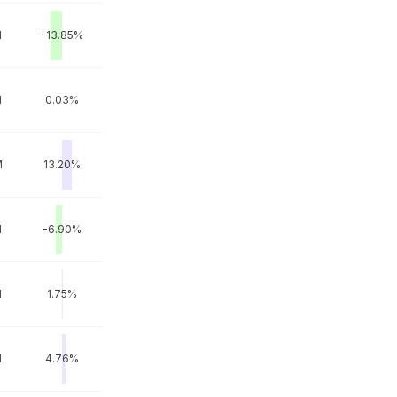
M
-13.85%
M
0.03%
M
13.20%
M
-6.90%
M
1.75%
M
4.76%