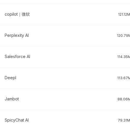
copilot｜微软
121.12
Perplexity AI
120.79
Salesforce AI
114.35
Deepl
113.67
Jambot
88.06
SpicyChat AI
79.31