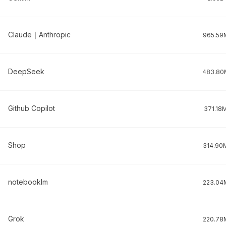
Claude｜Anthropic
965.59
DeepSeek
483.80
Github Copilot
371.18
Shop
314.90
notebooklm
223.04
Grok
220.78