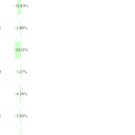
M
-12.83%
M
-2.85%
-23.12%
M
-1.27%
M
-4.26%
M
-2.50%