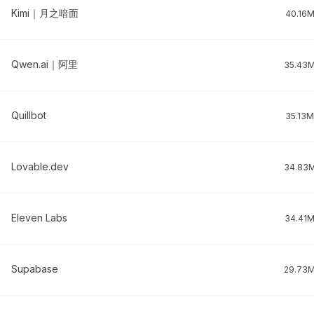
Kimi｜月之暗面
40.16
Qwen.ai｜阿里
35.43
Quillbot
35.13M
Lovable.dev
34.83
Eleven Labs
34.41
Supabase
29.73