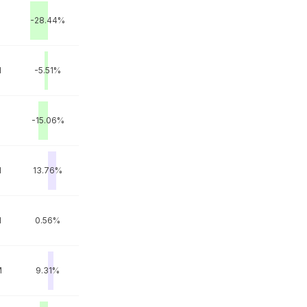
-28.44%
M
-5.51%
M
-15.06%
M
13.76%
M
0.56%
M
9.31%