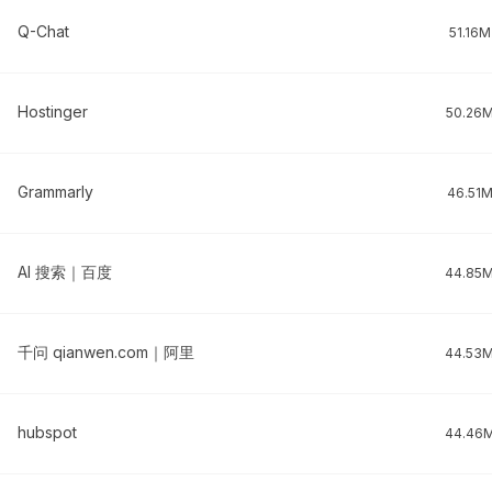
Q-Chat
51.16M
Hostinger
50.26
Grammarly
46.51
AI 搜索｜百度
44.85
千问 qianwen.com｜阿里
44.53
hubspot
44.46