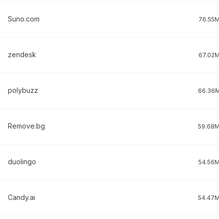
Suno.com
76.55
zendesk
67.02
polybuzz
66.36
Remove.bg
59.68
duolingo
54.56
Candy.ai
54.47