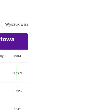
Wyszukiwanie AI
AI Vibe Coding
Agent AI
netowa
iny
MoM
-3.29%
0.73%
-1.51%