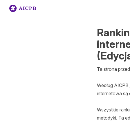
Rankin
intern
(Edycj
Ta strona przed
Według AICPB, g
internetowa są 
Wszystkie ranki
metodyki. Ta ed