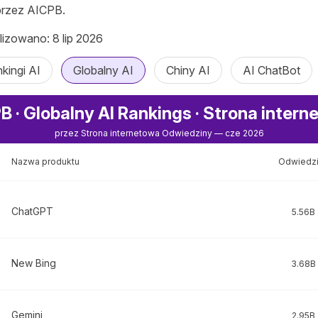
przez AICPB.
lizowano: 8 lip 2026
kingi AI
Globalny AI
Chiny AI
AI ChatBot
B · Globalny AI Rankings · Strona inter
przez Strona internetowa Odwiedziny — cze 2026
Nazwa produktu
Odwiedz
ChatGPT
5.56B
New Bing
3.68B
Gemini
2.95B