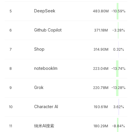
DeepSeek
5
483.80M
-10.59%
Github Copilot
6
371.18M
-3.28%
Shop
7
314.90M
0.32%
notebooklm
8
223.04M
-13.74%
Grok
9
220.78M
-13.28%
Character AI
10
193.61M
3.62%
纳米AI搜索
11
180.29M
-8.84%