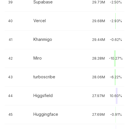
Supabase
39
29.73M
-2.50%
Vercel
40
29.68M
-2.93%
Khanmigo
41
29.44M
-0.62%
Miro
42
28.28M
-10.27%
turboscribe
43
28.06M
-6.22%
Higgsfield
44
27.97M
10.60%
Huggingface
45
27.69M
-0.91%