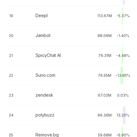
Deepl
19
113.67M
-5.37%
Jambot
20
88.06M
-1.40%
SpicyChat AI
21
79.31M
-4.48%
Suno.com
22
76.55M
-13.85%
zendesk
23
67.02M
0.03%
polybuzz
24
66.36M
13.20%
Remove.bg
25
59.68M
-6.90%