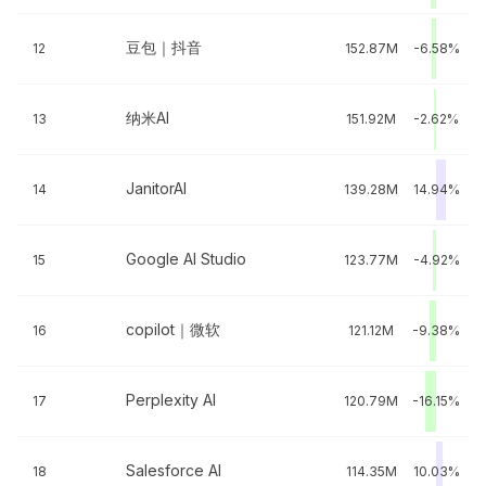
豆包｜抖音
12
152.87M
-6.58%
纳米AI
13
151.92M
-2.62%
JanitorAI
14
139.28M
14.94%
Google AI Studio
15
123.77M
-4.92%
copilot｜微软
16
121.12M
-9.38%
Perplexity AI
17
120.79M
-16.15%
Salesforce AI
18
114.35M
10.03%