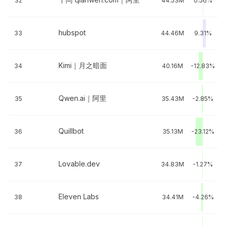
32
44.53M
0.56%
hubspot
33
44.46M
9.31%
Kimi｜月之暗面
34
40.16M
-12.83%
Qwen.ai｜阿里
35
35.43M
-2.85%
Quillbot
36
35.13M
-23.12%
Lovable.dev
37
34.83M
-1.27%
Eleven Labs
38
34.41M
-4.26%