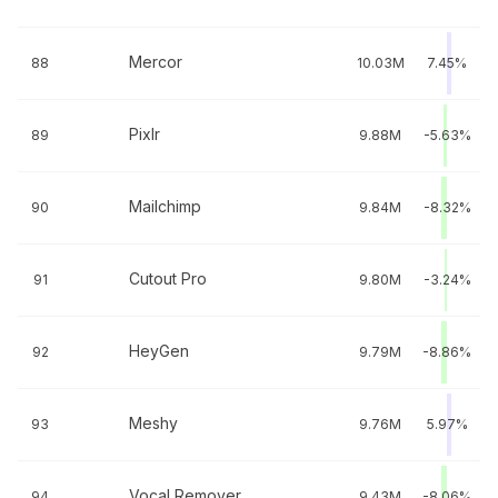
Mercor
88
10.03M
7.45%
Pixlr
89
9.88M
-5.63%
Mailchimp
90
9.84M
-8.32%
Cutout Pro
91
9.80M
-3.24%
HeyGen
92
9.79M
-8.86%
Meshy
93
9.76M
5.97%
Vocal Remover
94
9.43M
-8.06%