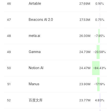
Airtable
46
27.69M
0.16%
Beacons AI 2.0
47
27.53M
0.75%
meta.ai
48
26.00M
-7.95%
Gamma
49
24.73M
-20.58%
Notion AI
50
24.47M
-84.43%
Manus
51
23.90M
-17.19%
百度文库
52
23.77M
4.83%