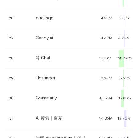
duolingo
26
54.56M
1.75%
Candy.ai
27
54.47M
4.76%
Q-Chat
28
51.16M
-28.44%
Hostinger
29
50.26M
-5.51%
Grammarly
30
46.51M
-15.06%
AI 搜索｜百度
31
44.85M
13.76%
千问 qianwen.com｜阿里