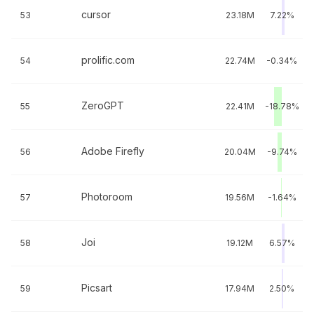
cursor
53
23.18M
7.22%
prolific.com
54
22.74M
-0.34%
ZeroGPT
55
22.41M
-18.78%
Adobe Firefly
56
20.04M
-9.74%
Photoroom
57
19.56M
-1.64%
Joi
58
19.12M
6.57%
Picsart
59
17.94M
2.50%