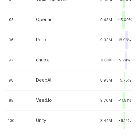
Openart
95
9.43M
-15.00%
Pollo
96
9.33M
18.96%
chub.ai
97
9.01M
9.74%
DeepAI
98
8.93M
-5.75%
Veed.io
99
8.76M
-11.91%
Unity
100
8.44M
-6.12%