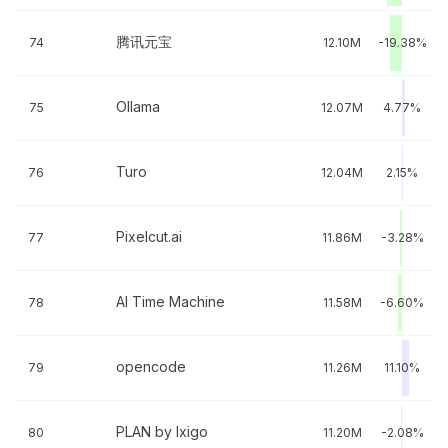
腾讯元宝
74
12.10M
-19.38%
Ollama
75
12.07M
4.77%
Turo
76
12.04M
2.15%
Pixelcut.ai
77
11.86M
-3.28%
AI Time Machine
78
11.58M
-6.60%
opencode
79
11.26M
11.10%
PLAN by Ixigo
80
11.20M
-2.08%