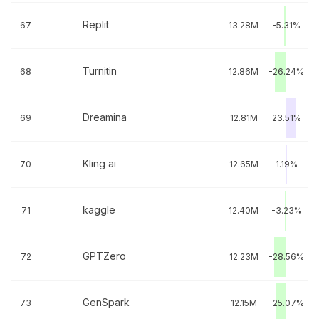
Replit
67
13.28M
-5.31%
Turnitin
68
12.86M
-26.24%
Dreamina
69
12.81M
23.51%
Kling ai
70
12.65M
1.19%
kaggle
71
12.40M
-3.23%
GPTZero
72
12.23M
-28.56%
GenSpark
73
12.15M
-25.07%