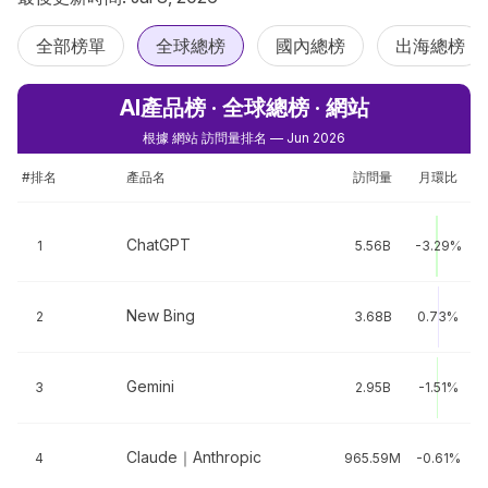
全部榜單
全球總榜
國內總榜
出海總榜
AI產品榜 · 全球總榜 · 網站
根據 網站 訪問量排名 — Jun 2026
#排名
產品名
訪問量
月環比
ChatGPT
1
5.56B
-3.29%
New Bing
2
3.68B
0.73%
Gemini
3
2.95B
-1.51%
Claude｜Anthropic
4
965.59M
-0.61%