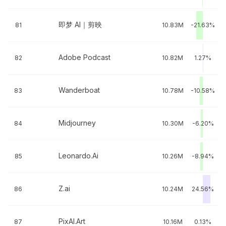
即梦 AI｜剪映
81
10.83M
-21.63%
Adobe Podcast
82
10.82M
1.27%
Wanderboat
83
10.78M
-10.58%
Midjourney
84
10.30M
-6.20%
Leonardo.Ai
85
10.26M
-8.94%
Z.ai
86
10.24M
24.56%
PixAI.Art
87
10.16M
0.13%