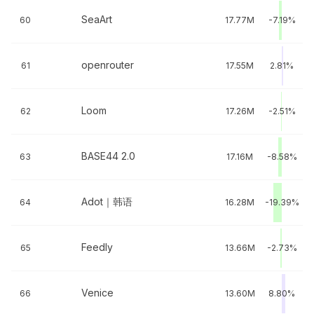
SeaArt
60
17.77M
-7.19%
openrouter
61
17.55M
2.81%
Loom
62
17.26M
-2.51%
BASE44 2.0
63
17.16M
-8.58%
Adot｜韩语
64
16.28M
-19.39%
Feedly
65
13.66M
-2.73%
Venice
66
13.60M
8.80%