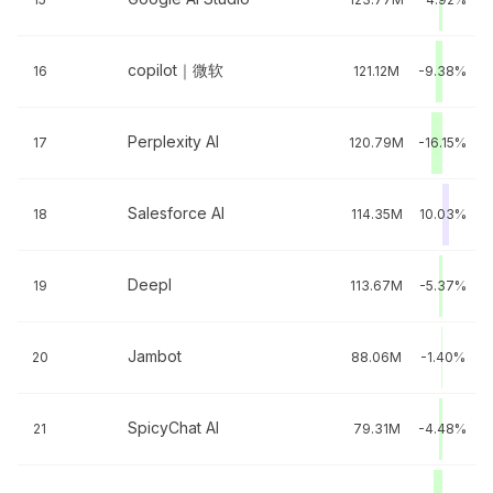
copilot｜微软
16
121.12M
-9.38%
Perplexity AI
17
120.79M
-16.15%
Salesforce AI
18
114.35M
10.03%
Deepl
19
113.67M
-5.37%
Jambot
20
88.06M
-1.40%
SpicyChat AI
21
79.31M
-4.48%