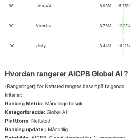
DeepAI
98
8.93M
-5.75%
Veed.io
99
8.76M
-11.91%
Unity
100
8.44M
-6.12%
Hvordan rangerer AICPB Global AI ?
{Rangeringer} for Nettsted rangres basert på følgende
kriterier:
Ranking Metric:
Månedlige besøk
Kategoribredde:
Global AI
Plattform:
Nettsted
Ranking update::
Månedlig