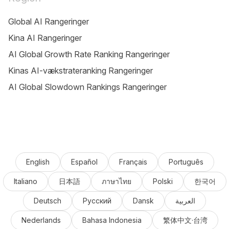
Global AI Rangeringer
Kina AI Rangeringer
AI Global Growth Rate Ranking Rangeringer
Kinas AI-vækstrateranking Rangeringer
AI Global Slowdown Rankings Rangeringer
English
Español
Français
Português
Italiano
日本語
ภาษาไทย
Polski
한국어
Deutsch
Русский
Dansk
العربية
Nederlands
Bahasa Indonesia
繁体中文·台湾