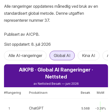
Alle rangeringer oppdateres månedlig ved bruk av en 
standardisert global metode. Denne utgaffen 
representerer nummer 37.

Publisert av AICPB.
Sist oppdatert: 8. juli 2026
Alle AI-rangeringer
Global AI
Kina AI
AI
AIKPB · Global AI Rangeringer ·
Nettsted
av Nettsted Besøk — juni 2026
#Rangering
Produktnavn
Besøk
MoM
ChatGPT
1
5.56B
-3.29%