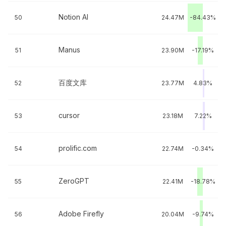
Notion AI
50
24.47M
-84.43%
Manus
51
23.90M
-17.19%
百度文库
52
23.77M
4.83%
cursor
53
23.18M
7.22%
prolific.com
54
22.74M
-0.34%
ZeroGPT
55
22.41M
-18.78%
Adobe Firefly
56
20.04M
-9.74%