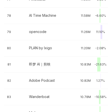
AI Time Machine
78
11.58M
-6.60%
opencode
79
11.26M
11.10%
PLAN by Ixigo
80
11.20M
-2.08%
即梦 AI｜剪映
81
10.83M
-21.63%
Adobe Podcast
82
10.82M
1.27%
Wanderboat
83
10.78M
-10.58%