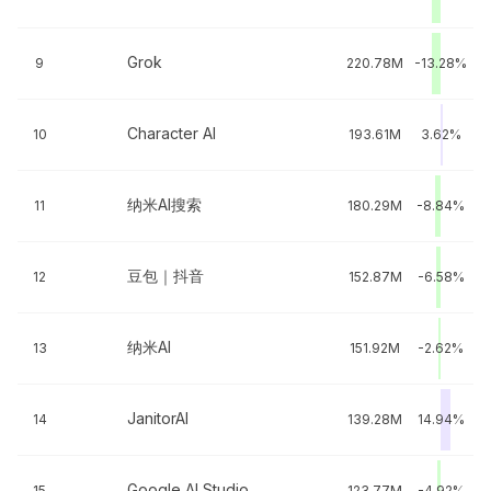
Grok
9
220.78M
-13.28%
Character AI
10
193.61M
3.62%
纳米AI搜索
11
180.29M
-8.84%
豆包｜抖音
12
152.87M
-6.58%
纳米AI
13
151.92M
-2.62%
JanitorAI
14
139.28M
14.94%
Google AI Studio
15
123.77M
-4.92%