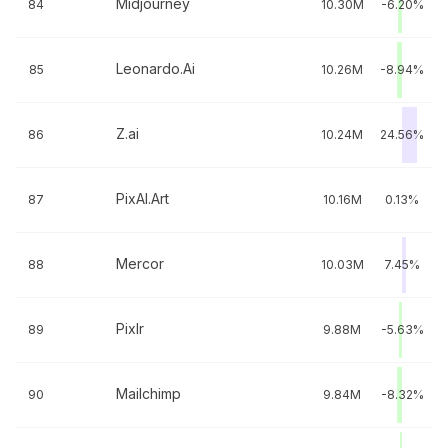
Midjourney
84
10.30M
-6.20%
Leonardo.Ai
85
10.26M
-8.94%
Z.ai
86
10.24M
24.56%
PixAI.Art
87
10.16M
0.13%
Mercor
88
10.03M
7.45%
Pixlr
89
9.88M
-5.63%
Mailchimp
90
9.84M
-8.32%