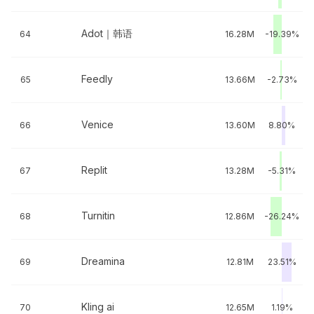
Adot｜韩语
64
16.28M
-19.39%
Feedly
65
13.66M
-2.73%
Venice
66
13.60M
8.80%
Replit
67
13.28M
-5.31%
Turnitin
68
12.86M
-26.24%
Dreamina
69
12.81M
23.51%
Kling ai
70
12.65M
1.19%