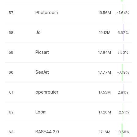
Photoroom
57
19.56M
-1.64%
Joi
58
19.12M
6.57%
Picsart
59
17.94M
2.50%
SeaArt
60
17.77M
-7.19%
openrouter
61
17.55M
2.81%
Loom
62
17.26M
-2.51%
BASE44 2.0
63
17.16M
-8.58%