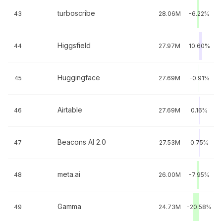
turboscribe
43
28.06M
-6.22%
Higgsfield
44
27.97M
10.60%
Huggingface
45
27.69M
-0.91%
Airtable
46
27.69M
0.16%
Beacons AI 2.0
47
27.53M
0.75%
meta.ai
48
26.00M
-7.95%
Gamma
49
24.73M
-20.58%