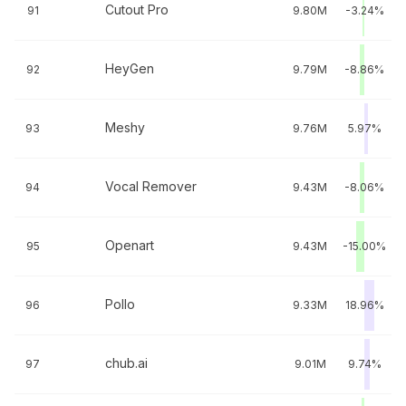
Cutout Pro
91
9.80M
-3.24%
HeyGen
92
9.79M
-8.86%
Meshy
93
9.76M
5.97%
Vocal Remover
94
9.43M
-8.06%
Openart
95
9.43M
-15.00%
Pollo
96
9.33M
18.96%
chub.ai
97
9.01M
9.74%