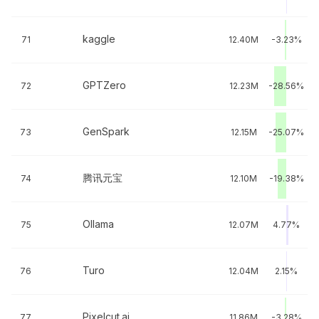
kaggle
71
12.40M
-3.23%
GPTZero
72
12.23M
-28.56%
GenSpark
73
12.15M
-25.07%
腾讯元宝
74
12.10M
-19.38%
Ollama
75
12.07M
4.77%
Turo
76
12.04M
2.15%
Pixelcut.ai
77
11.86M
-3.28%