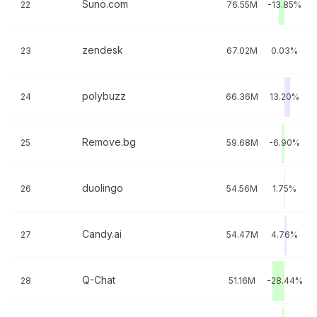
Suno.com
22
76.55M
-13.85%
zendesk
23
67.02M
0.03%
polybuzz
24
66.36M
13.20%
Remove.bg
25
59.68M
-6.90%
duolingo
26
54.56M
1.75%
Candy.ai
27
54.47M
4.76%
Q-Chat
28
51.16M
-28.44%