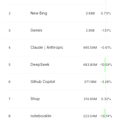
New Bing
2
3.68B
0.73%
Gemini
3
2.95B
-1.51%
Claude｜Anthropic
4
965.59M
-0.61%
DeepSeek
5
483.80M
-10.59%
Github Copilot
6
371.18M
-3.28%
Shop
7
314.90M
0.32%
notebooklm
8
223.04M
-13.74%