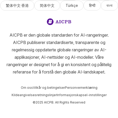
繁体中文·香港
简体中文
Türkçe
हिन्दी
বাংলা
AICPB er den globale standarden for AI-rangeringer.
AICPB publiserer standardiserte, transparente og
regelmessig oppdaterte globale rangeringer av AI-
applikasjoner, AI-nettsider og AI-modeller. Våre
rangeringer er designet for å gi en konsistent og pålitelig
referanse for å forstå den globale AI-landskapet.
Om oss
Vilkår og betingelser
Personvernerklæring
Kildeangivelsesretningslinjer
Informasjonskapsel-innstillinger
©2025 AICPB. All Rights Reserved