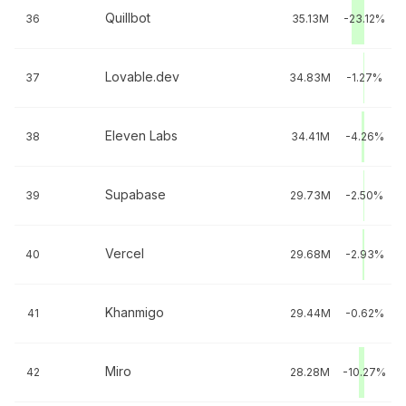
Quillbot
36
35.13M
-23.12%
Lovable.dev
37
34.83M
-1.27%
Eleven Labs
38
34.41M
-4.26%
Supabase
39
29.73M
-2.50%
Vercel
40
29.68M
-2.93%
Khanmigo
41
29.44M
-0.62%
Miro
42
28.28M
-10.27%