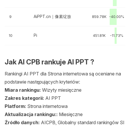
AiPPT.cn｜像素绽放
9
859.78K
-40.00%
Pi
10
451.81K
-11.73%
Jak AI CPB rankuje AI PPT ?
Rankingi AI PPT dla Strona internetowa są oceniane na
podstawie następujących kryteriów:
Miara rankingu:
Wizyty miesięczne
Zakres kategorii:
AI PPT
Platform:
Strona internetowa
Aktualizacja rankingu::
Miesięczne
Źródło danych:
AICPB, Globalny standard rankingów SI