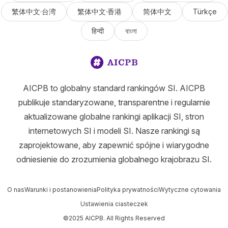
繁体中文·台湾
繁体中文·香港
简体中文
Türkçe
हिन्दी
বাংলা
AICPB to globalny standard rankingów SI. AICPB
publikuje standaryzowane, transparentne i regularnie
aktualizowane globalne rankingi aplikacji SI, stron
internetowych SI i modeli SI. Nasze rankingi są
zaprojektowane, aby zapewnić spójne i wiarygodne
odniesienie do zrozumienia globalnego krajobrazu SI.
O nas
Warunki i postanowienia
Polityka prywatności
Wytyczne cytowania
Ustawienia ciasteczek
©2025 AICPB. All Rights Reserved