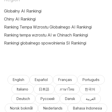
Globalny AI Rankingi
Chiny AI Rankingi
Ranking Tempa Wzrostu Globalnego AI Rankingi
Ranking tempa wzrostu AI w Chinach Rankingi
Rankingi globalnego spowolnienia SI Rankingi
English
Español
Français
Português
Italiano
日本語
ภาษาไทย
한국어
Deutsch
Русский
Dansk
العربية
Norsk bokmål
Nederlands
Bahasa Indonesia