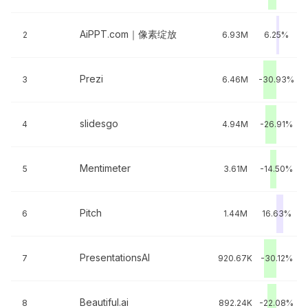
AiPPT.com｜像素绽放
2
6.93M
6.25%
Prezi
3
6.46M
-30.93%
slidesgo
4
4.94M
-26.91%
Mentimeter
5
3.61M
-14.50%
Pitch
6
1.44M
16.63%
PresentationsAI
7
920.67K
-30.12%
Beautiful.ai
8
892.24K
-22.08%