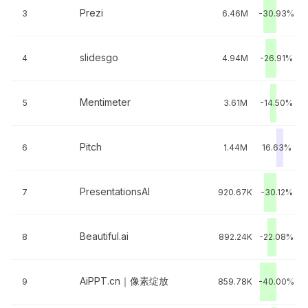
Prezi
3
6.46M
-30.93%
slidesgo
4
4.94M
-26.91%
Mentimeter
5
3.61M
-14.50%
Pitch
6
1.44M
16.63%
PresentationsAI
7
920.67K
-30.12%
Beautiful.ai
8
892.24K
-22.08%
AiPPT.cn｜像素绽放
9
859.78K
-40.00%