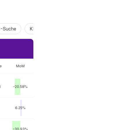
I-Suche
KI Vibe Coding
KI-Agent
Claw Agen
e
MoM
M
-20.58%
6.25%
-30.93%