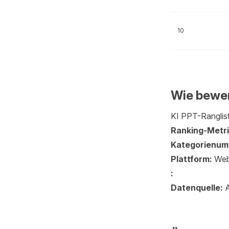
10
Wie bewer
KI PPT-Ranglist
Ranking-Metri
Kategorienum
Plattform:
Web
:
Datenquelle:
A