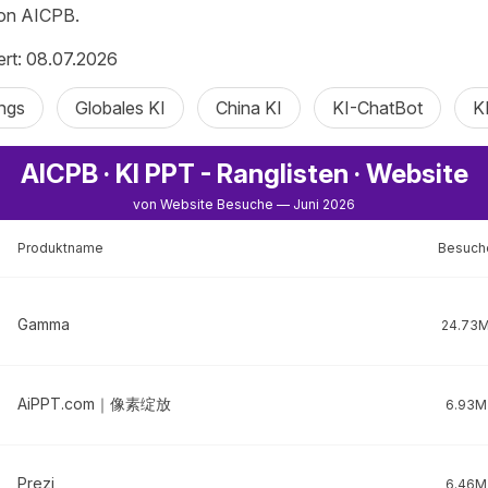
von AICPB.
iert: 08.07.2026
ngs
Globales KI
China KI
KI-ChatBot
K
AICPB · KI PPT - Ranglisten · Website
von Website Besuche — Juni 2026
Produktname
Besuch
Gamma
24.73
AiPPT.com｜像素绽放
6.93M
Prezi
6.46M