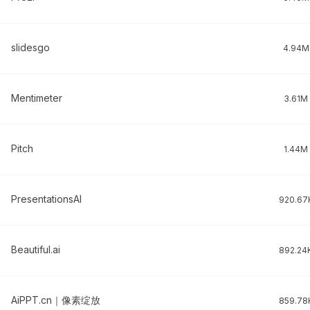
slidesgo
4.94M
Mentimeter
3.61M
Pitch
1.44M
PresentationsAI
920.67
Beautiful.ai
892.24
AiPPT.cn｜像素绽放
859.78