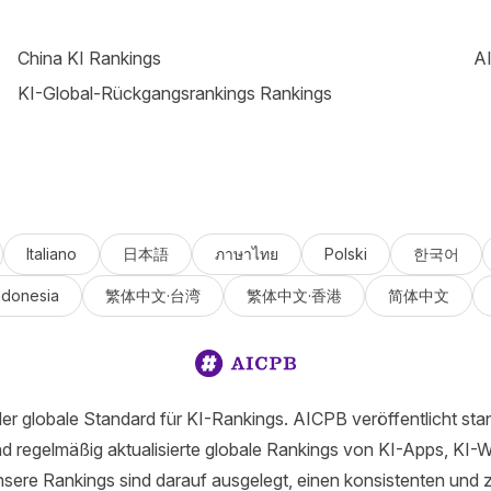
China KI Rankings
AI
KI-Global-Rückgangsrankings Rankings
Italiano
日本語
ภาษาไทย
Polski
한국어
ndonesia
繁体中文·台湾
繁体中文·香港
简体中文
er globale Standard für KI-Rankings. AICPB veröffentlicht stan
d regelmäßig aktualisierte globale Rankings von KI-Apps, KI-
sere Rankings sind darauf ausgelegt, einen konsistenten und 