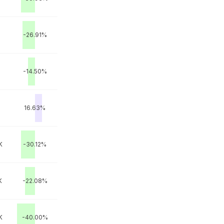
-26.91%
-14.50%
16.63%
K
-30.12%
K
-22.08%
K
-40.00%