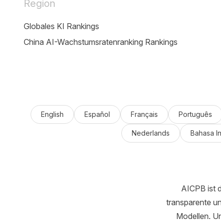
Region
Globales KI Rankings
China AI-Wachstumsratenranking Rankings
English
Español
Français
Português
Nederlands
Bahasa I
AICPB ist d
transparente un
Modellen. Un