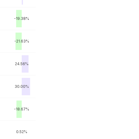
-19.38%
M
-21.63%
M
24.56%
30.00%
-18.67%
0.52%