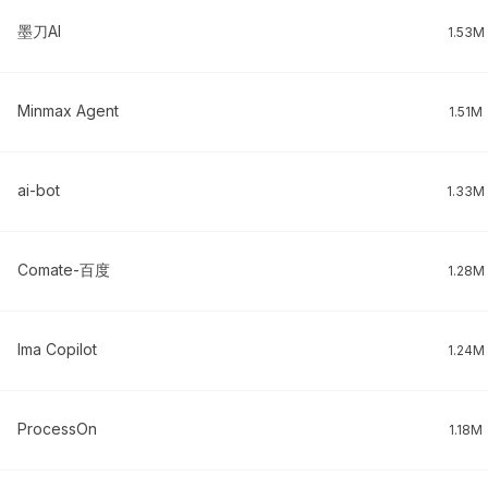
墨刀AI
1.53M
Minmax Agent
1.51M
ai-bot
1.33M
Comate-百度
1.28M
Ima Copilot
1.24M
ProcessOn
1.18M