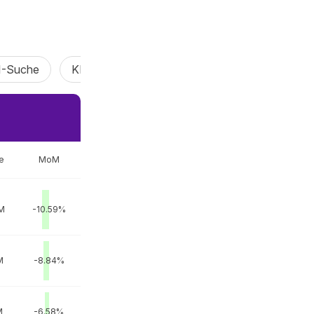
I-Suche
KI Vibe Coding
KI-Agent
Claw Agen
e
MoM
M
-10.59%
M
-8.84%
M
-6.58%