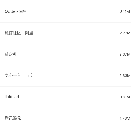
Qoder-阿里
3.15M
魔搭社区｜阿里
2.72M
稿定AI
2.37M
文心一言｜百度
2.33M
liblib.art
1.91M
腾讯混元
1.78M