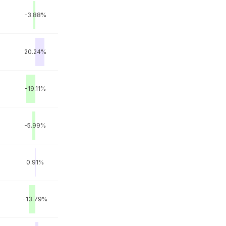
-3.88%
20.24%
-19.11%
-5.99%
0.91%
-13.79%