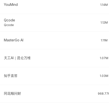
YouMind
1.14M
Qcode
1.12M
Qcode
MasterGo AI
1.11M
天工AI｜昆仑万维
1.07M
知乎直答
1.03M
同花顺问财
968.77