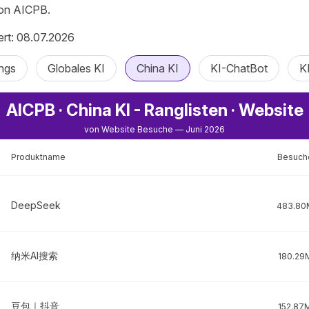
von AICPB.
iert: 08.07.2026
ngs
Globales KI
China KI
KI-ChatBot
K
AICPB · China KI - Ranglisten · Website
von Website Besuche — Juni 2026
Produktname
Besuch
DeepSeek
483.80
纳米AI搜索
180.29
豆包｜抖音
152.87