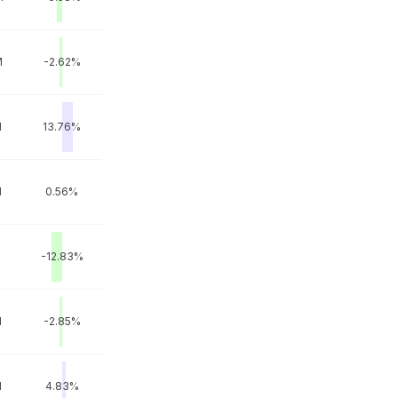
M
-2.62%
M
13.76%
M
0.56%
M
-12.83%
M
-2.85%
M
4.83%