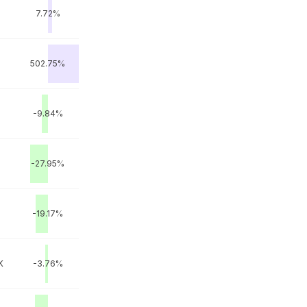
7.72%
502.75%
-9.84%
-27.95%
-19.17%
K
-3.76%