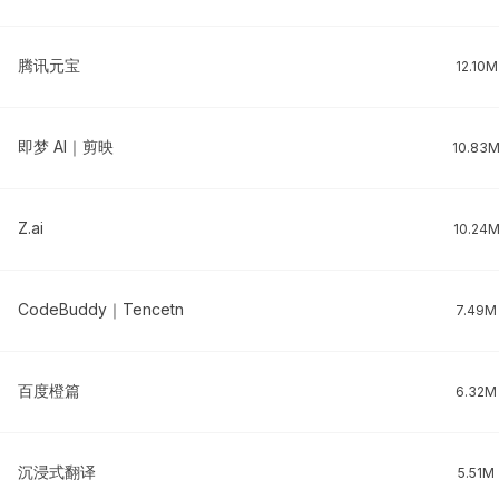
腾讯元宝
12.10M
即梦 AI｜剪映
10.83
Z.ai
10.24
CodeBuddy｜Tencetn
7.49M
百度橙篇
6.32M
沉浸式翻译
5.51M