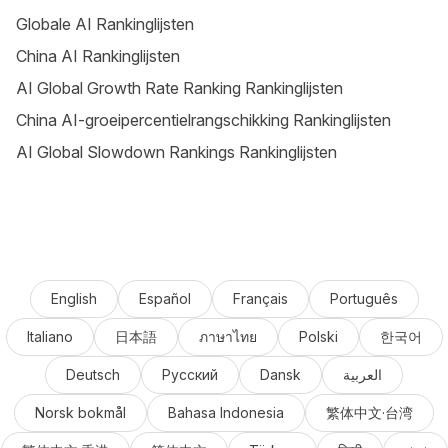
Globale AI Rankinglijsten
China AI Rankinglijsten
AI Global Growth Rate Ranking Rankinglijsten
China AI-groeipercentielrangschikking Rankinglijsten
AI Global Slowdown Rankings Rankinglijsten
English
Español
Français
Português
Italiano
日本語
ภาษาไทย
Polski
한국어
Deutsch
Русский
Dansk
العربية
Norsk bokmål
Bahasa Indonesia
繁体中文·台湾