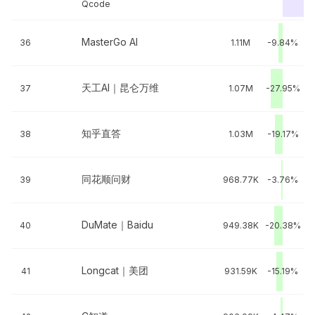
Qcode
MasterGo AI
36
1.11M
-9.84%
天工AI｜昆仑万维
37
1.07M
-27.95%
知乎直答
38
1.03M
-19.17%
同花顺问财
39
968.77K
-3.76%
DuMate｜Baidu
40
949.38K
-20.38%
Longcat｜美团
41
931.59K
-15.19%