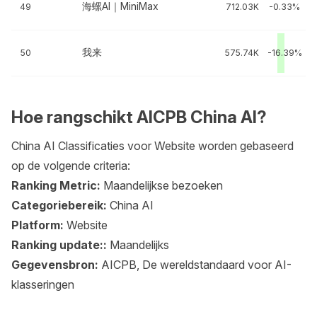
海螺AI｜MiniMax
49
712.03K
-0.33%
我来
50
575.74K
-16.39%
Hoe rangschikt AICPB China AI?
China AI Classificaties voor Website worden gebaseerd
op de volgende criteria:
Ranking Metric:
Maandelijkse bezoeken
Categoriebereik:
China AI
Platform:
Website
Ranking update::
Maandelijks
Gegevensbron:
AICPB, De wereldstandaard voor AI-
klasseringen