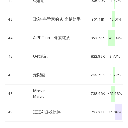
C知道
42
906.99K
-4.47%
玻尔-科学家的 AI 文献助手
43
901.41K
-18.01%
AiPPT.cn｜像素绽放
44
859.78K
-40.00%
Get笔记
45
822.89K
3.77%
无限画
46
765.79K
-9.77%
Marvis
47
738.66K
-25.63%
Marvis
逗逗AI游戏伙伴
48
727.34K
44.06%