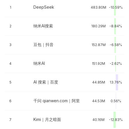
DeepSeek
1
483.80M
-10.59%
纳米AI搜索
2
180.29M
-8.84%
豆包｜抖音
3
152.87M
-6.58%
纳米AI
4
151.92M
-2.62%
AI 搜索｜百度
5
44.85M
13.76%
千问 qianwen.com｜阿里
6
44.53M
0.56%
Kimi｜月之暗面
7
40.16M
-12.83%