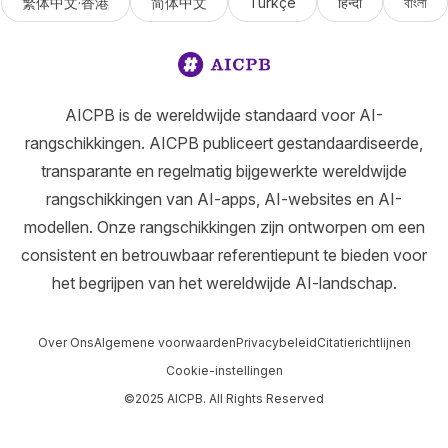
繁体中文·香港
简体中文
Türkçe
हिन्दी
বাংলা
AICPB is de wereldwijde standaard voor AI-
rangschikkingen. AICPB publiceert gestandaardiseerde,
transparante en regelmatig bijgewerkte wereldwijde
rangschikkingen van AI-apps, AI-websites en AI-
modellen. Onze rangschikkingen zijn ontworpen om een
consistent en betrouwbaar referentiepunt te bieden voor
het begrijpen van het wereldwijde AI-landschap.
Over Ons
Algemene voorwaarden
Privacybeleid
Citatierichtlijnen
Cookie-instellingen
©2025 AICPB. All Rights Reserved