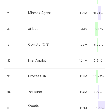
Minmax Agent
29
1.51M
20.24%
ai-bot
30
1.33M
-19.11%
Comate-百度
31
1.28M
-5.99%
Ima Copilot
32
1.24M
0.91%
ProcessOn
33
1.18M
-13.79%
YouMind
34
1.14M
7.72%
Qcode
35
1.12M
502.75%