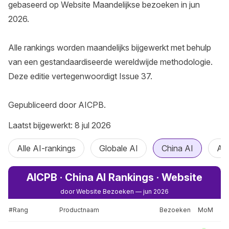
gebaseerd op Website Maandelijkse bezoeken in jun 
2026.

Alle rankings worden maandelijks bijgewerkt met behulp 
van een gestandaardiseerde wereldwijde methodologie. 
Deze editie vertegenwoordigt Issue 37.

Gepubliceerd door AICPB.
Laatst bijgewerkt: 8 jul 2026
Alle AI-rankings
Globale AI
China AI
AI
AICPB · China AI Rankings · Website
door Website Bezoeken — jun 2026
#Rang
Productnaam
Bezoeken
MoM