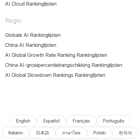
AI Cloud Rankinglijsten
Regio
Globale AI Rankinglijsten
China AI Rankinglijsten
AI Global Growth Rate Ranking Rankinglijsten
China AI-groeipercentielrangschikking Rankinglijsten
AI Global Slowdown Rankings Rankinglijsten
English
Español
Français
Português
Italiano
日本語
ภาษาไทย
Polski
한국어