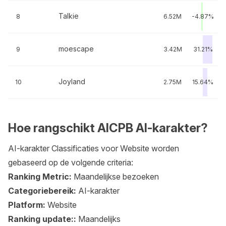
Talkie
8
6.52M
-4.87%
moescape
9
3.42M
31.21%
Joyland
10
2.75M
15.64%
Hoe rangschikt AICPB AI-karakter?
AI-karakter Classificaties voor Website worden
gebaseerd op de volgende criteria:
Ranking Metric:
Maandelijkse bezoeken
Categoriebereik:
AI-karakter
Platform:
Website
Ranking update::
Maandelijks