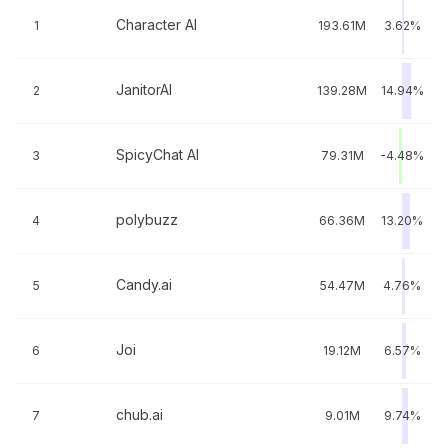
Character AI
1
193.61M
3.62%
JanitorAI
2
139.28M
14.94%
SpicyChat AI
3
79.31M
-4.48%
polybuzz
4
66.36M
13.20%
Candy.ai
5
54.47M
4.76%
Joi
6
19.12M
6.57%
chub.ai
7
9.01M
9.74%