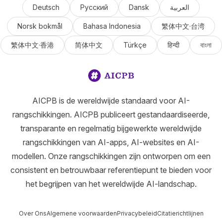
Deutsch
Русский
Dansk
العربية
Norsk bokmål
Bahasa Indonesia
繁体中文·台湾
繁体中文·香港
简体中文
Türkçe
हिन्दी
বাংলা
AICPB is de wereldwijde standaard voor AI-
rangschikkingen. AICPB publiceert gestandaardiseerde,
transparante en regelmatig bijgewerkte wereldwijde
rangschikkingen van AI-apps, AI-websites en AI-
modellen. Onze rangschikkingen zijn ontworpen om een
consistent en betrouwbaar referentiepunt te bieden voor
het begrijpen van het wereldwijde AI-landschap.
Over Ons
Algemene voorwaarden
Privacybeleid
Citatierichtlijnen