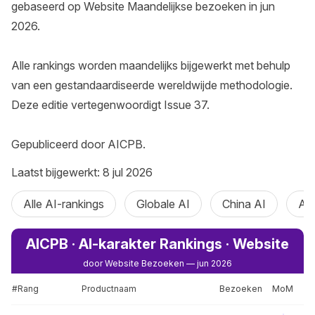
gebaseerd op Website Maandelijkse bezoeken in jun 
2026.

Alle rankings worden maandelijks bijgewerkt met behulp 
van een gestandaardiseerde wereldwijde methodologie. 
Deze editie vertegenwoordigt Issue 37.

Gepubliceerd door AICPB.
Laatst bijgewerkt: 8 jul 2026
Alle AI-rankings
Globale AI
China AI
AI
AICPB · AI-karakter Rankings · Website
door Website Bezoeken — jun 2026
#Rang
Productnaam
Bezoeken
MoM