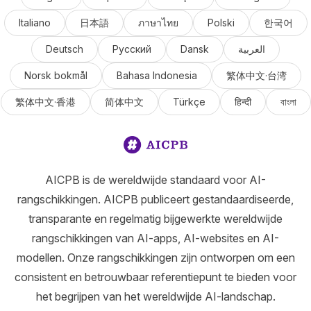
Italiano
日本語
ภาษาไทย
Polski
한국어
Deutsch
Русский
Dansk
العربية
Norsk bokmål
Bahasa Indonesia
繁体中文·台湾
繁体中文·香港
简体中文
Türkçe
हिन्दी
বাংলা
AICPB is de wereldwijde standaard voor AI-
rangschikkingen. AICPB publiceert gestandaardiseerde,
transparante en regelmatig bijgewerkte wereldwijde
rangschikkingen van AI-apps, AI-websites en AI-
modellen. Onze rangschikkingen zijn ontworpen om een
consistent en betrouwbaar referentiepunt te bieden voor
het begrijpen van het wereldwijde AI-landschap.