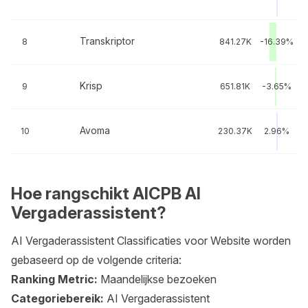
Transkriptor
8
841.27K
-16.39%
Krisp
9
651.81K
-3.65%
Avoma
10
230.37K
2.96%
Hoe rangschikt AICPB AI
Vergaderassistent?
AI Vergaderassistent Classificaties voor Website worden
gebaseerd op de volgende criteria:
Ranking Metric:
Maandelijkse bezoeken
Categoriebereik:
AI Vergaderassistent