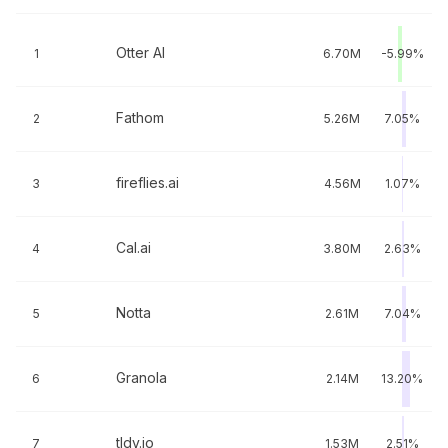
Otter AI
1
6.70M
-5.99%
Fathom
2
5.26M
7.05%
fireflies.ai
3
4.56M
1.07%
Cal.ai
4
3.80M
2.63%
Notta
5
2.61M
7.04%
Granola
6
2.14M
13.20%
tldv.io
7
1.53M
2.51%