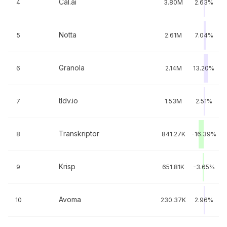
Cal.ai
4
3.80M
2.63%
Notta
5
2.61M
7.04%
Granola
6
2.14M
13.20%
tldv.io
7
1.53M
2.51%
Transkriptor
8
841.27K
-16.39%
Krisp
9
651.81K
-3.65%
Avoma
10
230.37K
2.96%