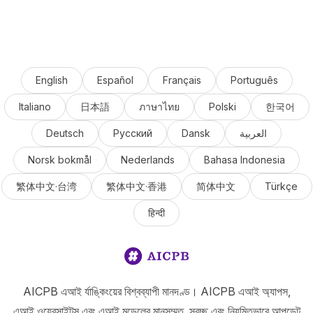
English
Español
Français
Português
Italiano
日本語
ภาษาไทย
Polski
한국어
Deutsch
Русский
Dansk
العربية
Norsk bokmål
Nederlands
Bahasa Indonesia
繁体中文·台湾
繁体中文·香港
简体中文
Türkçe
हिन्दी
AICPB এআই র্যাঙ্কিংয়ের বিশ্বব্যাপী মানদণ্ড। AICPB এআই অ্যাপস,
এআই ওয়েবসাইটস এবং এআই মডেলের মানসম্মত, স্বচ্ছ এবং নিয়মিতভাবে আপডেট