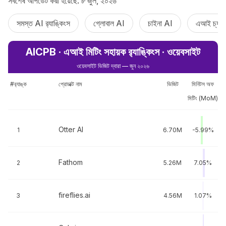
সর্বশেষ আপডেট করা হয়েছে: ৮ জুল, ২০২৬
সমস্ত AI র‍্যাঙ্কিংস
গ্লোবাল AI
চাইনা AI
এআই চ্যাট
AICPB · এআই মিটিং সহায়ক র‌্যাঙ্কিংস · ওয়েবসাইট
ওয়েবসাইট ভিজিট দ্বারা — জুন ২০২৬
#র‍্যাঙ্ক
প্রোডাক্ট নাম
ভিজিট
মিনিটস অফ
মিটিং (MoM)
Otter AI
1
6.70M
-5.99%
Fathom
2
5.26M
7.05%
fireflies.ai
3
4.56M
1.07%