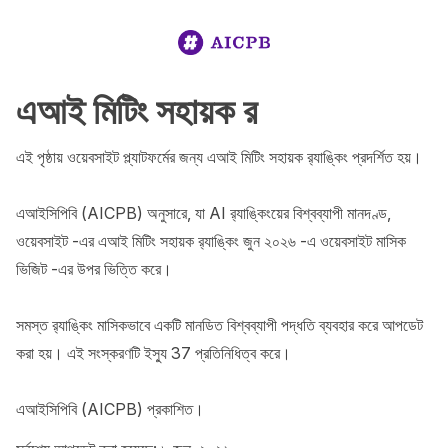
এআই মিটিং সহায়ক র‌‍‍‍‍‍‍‍‍‍‍‍‍‍‍‍‍‍‍‍‍‍‍‍‍‍‍‍‍‍‍‍‍‍‍‍‍‍‍‍‍‍‍‍‍‍‍‍‍‍‍‍‍‍‍‍‍‍‍‍‍‍‍‍‍‍‍‍‍‍‍‍‍‍‍‍‍‍‍‍‍‍‍‍‍‍‍‍‍‍‍‍‍‍‍‍‍‍‍‍‍‍‍‍‍‍‍‍‍‍‍‍‍‍‍‍‍‍‍‍‍‍‍‍‍‍‍‍‍‍‍‍‍‍‍‍‍‍‍‍‍‍‍‍‍‍‍‍‍‍‍‍‍‍‍‍‍‍‍‍‍‍‍‍‍‍‍‍‍‍‍‍‍‍‍‍‍‍‍‍‍‍‍‍‍‍‍‍‍‍‍‍‍‍‍‍‍‍‍‍‍‍‍‍‍‍‍‍‍‍‍‍‍‍‍‍‍‍‍‍‍‍‍‍‍‍‍‍‍‍‍‍‍‍‍‍‍‍‍‍‍‍‍‍‍‍‍‍‍‍‍‍‍‍‍‍‍‍‍‍‍‍‍‍‍‍‍‍‍‍‍‍‍‍‍‍‍‍‍‍‍‍‍‍‍‍‍‍‍‍‍‍‍‍‍‍‍‍‍‍‍‍‍‍‍‍‍‍‍‍‍‍‍‍‍‍‍‍‍‍‍‍‍‍‍‍‍‍‍‍‍‍‍‍‍‍‍‍‍‍‍‍‍‍‍‍‍‍‍‍‍‍‍‍‍‍‍‍‍‍‍‍‍‍‍‍‍‍‍‍‍‍‍‍‍‍‍‍‍‍‍‍‍‍‍‍‍‍‍‍‍‍‍‍‍‍‍‍‍‍‍‍‍‍‍‍‍‍‍‍‍‍‍‍‍‍‍‍‍‍‍‍‍‍‍‍‍‍‍‍‍‍‍‍‍‍‍‍‍‍‍‍‍‍‍‍‍‍‍‍‍‍‍‍‍‍‍‍‍‍‍‍‍‍‍‍‍‍‍‍‍‍‍‍‍‍‍‍‍‍‍‍‍‍‍‍‍‍‍‍‍‍‍‍‍‍‍‍‍‍‍‍‍‍‍‍‍‍‍‍‍‍‍‍‍‍‍‍‍‍‍‍‍‍‍‍‍‍‍‍‍‍‍‍‍‍‍‍‍‍‍‍‍‍‍‍‍‍‍‍‍‍‍‍‍‍‍‍‍‍‍‍‍‍‍‍‍‍‍‍‍‍‍‍‍‍‍‍‍‍‍‍‍‍‍‍‍‍‍‍‍‍‍‍‍‍‍‍‍‍‍‍‍‍‍‍‍‍‍‍‍‍‍‍‍‍‍‍‍‍‍‍‍‍‍‍‍‍‍‍‍‍‍‍‍‍‍‍‍‍‍‍‍‍‍‍‍‍‍‍‍‍‍‍‍‍‍‍‍‍‍‍‍‍‍‍‍‍‍‍‍‍‍‍‍‍‍‍‍‍‍‍‍‍‍‍‍‍‍‍‍‍‍‍‍‍‍‍‍‍‍‍‍‍‍‍‍‍‍‍‍‍‍‍‍‍‍‍‍‍‍‍‍‍‍‍‍‍‍‍‍‍‍‍‍‍‍‍‍‍‍‍‍‍‍‍‍‍‍‍‍‍‍‍‍‍‍‍‍‍‍‍‍‍‍‍‍‍‍‍‍‍‍‍‍‍‍‍‍‍‍‍‍‍‍‍‍‍‍‍‍‍‍‍‍‍‍‍‍‍‍‍‍‍‍‍‍‍‍‍‍‍‍‍‍‍‍‍‍‍‍‍‍‍‍‍‍‍‍‍‍‍‍‍‍‍‍‍‍‍‍‍‍‍‍‍‍‍‍‍‍‍‍‍‍‍‍‍‍‍‍‍‍‍‍‍‍‍‍‍‍‍‍‍‍‍‍‍‍‍‍‍‍‍‍‍‍‍‍‍‍‍‍‍‍‍‍‍‍‍‍‍‍‍‍‍‍‍‍‍‍‍‍‍‍‍‍‍‍‍‍‍‍‍‍‍‍‍‍‍‍‍‍‍‍‍‍‍‍‍‍‍‍‍‍‍‍‍‍‍‍‍‍‍‍‍‍‍‍‍‍‍‍‍‍‍‍‍‍‍‍‍‍‍‍‍‍‍‍‍‍‍‍‍‍‍‍‍‍‍‍‍‍‍‍‍‍‍‍‍‍‍‍‍‍‍‍‍‍‍‍‍‍‍‍‍‍‍‍‍‍‍‍‍‍‍‍‍‍‍‍‍‍‍‍‍‍‍‍‍‍‍‍‍‍‍‍‍‍‍‍‍‍‍‍‍‍‍‍‍‍‍‍‍‍‍‍‍‍‍‍‍‍‍‍‍‍‍‍‍‍‍‍‍‍‍‍‍‍‍‍‍‍‍‍‍‍‍‍‍‍‍‍‍‍‍‍‍‍‍‍‍‍‍‍‍‍‍‍‍‍‍‍‍‍‍‍‍‍‍‍‍‍‍‍‍‍‍‍‍‍‍‍‍‍‍‍‍‍‍‍‍‍‍‍‍‍‍‍‍‍‍‍‍‍‍‍‍‍‍‍‍‍‍‍‍‍‍‍‍‍‍‍‍‍‍‍‍‍‍‍‍‍‍‍‍‍‍‍‍‍‍‍‍‍‍‍‍‍‍‍‍‍‍‍‍‍‍‍‍‍‍‍‍‍‍‍‍‍‍‍‍‍‍‍‍‍‍‍‍‍‍‍‍‍‍‍‍‍‍‍‍‍‍‍‍‍‍‍‍‍‍‍‍‍‍‍‍‍‍‍‍‍‍‍‍‍‍‍‍‍‍‍‍‍‍‍‍‍‍‍‍‍‍‍‍‍‍‍‍‍‍‍‍‍‍‍‍‍‍‍‍‍‍‍‍‍‍‍‍‍‍‍‍‍‍‍‍‍‍‍‍‍‍‍‍‍‍‍‍‍‍‍‍‍‍‍‍‍‍‍‍‍‍‍‍‍‍‍‍‍‍‍‍‍‍‍‍‍‍‍‍‍‍‍‍‍‍‍‍‍‍‍‍‍‍‍‍‍‍‍‍‍‍‍‍‍‍‍‍‍‍‍‍‍‍‍‍‍‍‍‍‍‍‍‍‍‍‍‍‍‍‍‍‍‍‍‍‍‍‍‍‍‍‍‍‍‍‍‍‍‍‍‍‍‍‍‍‍‍‍‍‍‍‍‍‍‍‍‍‍‍‍‍‍‍‍‍‍‍‍‍‍‍‍‍‍‍‍‍‍‍‍‍‍‍‍‍‍‍‍‍‍‍‍‍‍‍‍‍‍‍‍‍‍‍‍‍‍‍‍‍‍‍‍‍‍‍‍‍‍‍‍‍‍‍‍‍‍‍‍‍‍‍‍‍‍‍‍‍‍‍‍‍‍‍‍‍‍‍‍‍‍‍‍‍‍‍‍‍‍‍‍‍‍‍‍‍‍‍‍‍‍‍‍‍‍‍‍‍‍‍‍‍‍‍‍‍‍‍‍‍‍‍‍‍‍‍‍‍‍‍‍‍‍‍‍‍‍‍‍‍‍‍‍‍‍‍‍‍‍‍‍‍‍‍‍‍‍‍‍‍‍‍‍‍‍‍‍‍‍‍‍‍‍‍‍‍‍‍‍‍‍‍‍‍‍‍‍‍‍‍‍‍‍‍‍‍‍‍‍‍‍‍‍‍‍‍‍‍‍‍‍‍‍‍‍‍‍‍‍‍‍‍‍‍‍‍‍‍‍‍‍‍‍‍‍‍‍‍‍‍‍‍‍‍‍‍‍‍‍‍‍‍‍‍‍‍‍‍‍‍‍‍‍‍‍‍‍‍‍‍‍‍‍‍‍‍‍‍‍‍‍‍‍‍‍‍‍‍‍‍‍‍‍‍‍‍‍‍‍‍‍‍‍‍‍‍‍‍‍‍‍‍‍‍‍‍‍‍‍‍‍‍‍‍‍‍‍‍‍‍‍‍‍‍‍‍‍‍‍‍‍‍‍‍‍‍‍‍‍‍‍‍‍‍‍‍‍‍‍‍‍‍‍‍‍‍‍‍‍‍‍‍‍‍‍‍‍‍‍‍‍‍‍‍‍‍‍‍‍‍‍‍‍‍‍‍‍‍‍‍‍‍‍‍‍‍‍‍‍‍‍‍‍‍‍‍‍‍‍‍‍‍‍‍‍‍‍‍‍‍‍‍‍‍‍‍‍‍‍‍‍‍‍‍‍‍‍‍‍‍‍‍‍‍‍‍‍‍‍‍‍‍‍‍‍‍‍‍‍‍‍‍‍‍‍‍‍‍‍‍‍‍‍‍‍‍‍‍‍‍‍‍‍‍‍‍‍‍‍‍‍‍‍‍‍‍‍‍‍‍‍‍‍‍‍‍‍‍‍‍‍‍‍‍
এই পৃষ্ঠায় ওয়েবসাইট প্ল্যাটফর্মের জন্য এআই মিটিং সহায়ক র‍্যাঙ্কিং প্রদর্শিত হয়।

এআইসিপিবি (AICPB) অনুসারে, যা AI র‍্যাঙ্কিংয়ের বিশ্বব্যাপী মানদণ্ড, 
ওয়েবসাইট -এর এআই মিটিং সহায়ক র‍্যাঙ্কিং জুন ২০২৬ -এ ওয়েবসাইট মাসিক 
ভিজিট -এর উপর ভিত্তি করে।

সমস্ত র‍্যাঙ্কিং মাসিকভাবে একটি মানডিত বিশ্বব্যাপী পদ্ধতি ব্যবহার করে আপডেট 
করা হয়। এই সংস্করণটি ইস্যু 37 প্রতিনিধিত্ব করে।

এআইসিপিবি (AICPB) প্রকাশিত।