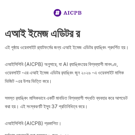
এআই ইমেজ এডিটর র‌‍‍‍‍‍‍‍‍‍‍‍‍‍‍‍‍‍‍‍‍‍‍‍‍‍‍‍‍‍‍‍‍‍‍‍‍‍‍‍‍‍‍‍‍‍‍‍‍‍‍‍‍‍‍‍‍‍‍‍‍‍‍‍‍‍‍‍‍‍‍‍‍‍‍‍‍‍‍‍‍‍‍‍‍‍‍‍‍‍‍‍‍‍‍‍‍‍‍‍‍‍‍‍‍‍‍‍‍‍‍‍‍‍‍‍‍‍‍‍‍‍‍‍‍‍‍‍‍‍‍‍‍‍‍‍‍‍‍‍‍‍‍‍‍‍‍‍‍‍‍‍‍‍‍‍‍‍‍‍‍‍‍‍‍‍‍‍‍‍‍‍‍‍‍‍‍‍‍‍‍‍‍‍‍‍‍‍‍‍‍‍‍‍‍‍‍‍‍‍‍‍‍‍‍‍‍‍‍‍‍‍‍‍‍‍‍‍‍‍‍‍‍‍‍‍‍‍‍‍‍‍‍‍‍‍‍‍‍‍‍‍‍‍‍‍‍‍‍‍‍‍‍‍‍‍‍‍‍‍‍‍‍‍‍‍‍‍‍‍‍‍‍‍‍‍‍‍‍‍‍‍‍‍‍‍‍‍‍‍‍‍‍‍‍‍‍‍‍‍‍‍‍‍‍‍‍‍‍‍‍‍‍‍‍‍‍‍‍‍‍‍‍‍‍‍‍‍‍‍‍‍‍‍‍‍‍‍‍‍‍‍‍‍‍‍‍‍‍‍‍‍‍‍‍‍‍‍‍‍‍‍‍‍‍‍‍‍‍‍‍‍‍‍‍‍‍‍‍‍‍‍‍‍‍‍‍‍‍‍‍‍‍‍‍‍‍‍‍‍‍‍‍‍‍‍‍‍‍‍‍‍‍‍‍‍‍‍‍‍‍‍‍‍‍‍‍‍‍‍‍‍‍‍‍‍‍‍‍‍‍‍‍‍‍‍‍‍‍‍‍‍‍‍‍‍‍‍‍‍‍‍‍‍‍‍‍‍‍‍‍‍‍‍‍‍‍‍‍‍‍‍‍‍‍‍‍‍‍‍‍‍‍‍‍‍‍‍‍‍‍‍‍‍‍‍‍‍‍‍‍‍‍‍‍‍‍‍‍‍‍‍‍‍‍‍‍‍‍‍‍‍‍‍‍‍‍‍‍‍‍‍‍‍‍‍‍‍‍‍‍‍‍‍‍‍‍‍‍‍‍‍‍‍‍‍‍‍‍‍‍‍‍‍‍‍‍‍‍‍‍‍‍‍‍‍‍‍‍‍‍‍‍‍‍‍‍‍‍‍‍‍‍‍‍‍‍‍‍‍‍‍‍‍‍‍‍‍‍‍‍‍‍‍‍‍‍‍‍‍‍‍‍‍‍‍‍‍‍‍‍‍‍‍‍‍‍‍‍‍‍‍‍‍‍‍‍‍‍‍‍‍‍‍‍‍‍‍‍‍‍‍‍‍‍‍‍‍‍‍‍‍‍‍‍‍‍‍‍‍‍‍‍‍‍‍‍‍‍‍‍‍‍‍‍‍‍‍‍‍‍‍‍‍‍‍‍‍‍‍‍‍‍‍‍‍‍‍‍‍‍‍‍‍‍‍‍‍‍‍‍‍‍‍‍‍‍‍‍‍‍‍‍‍‍‍‍‍‍‍‍‍‍‍‍‍‍‍‍‍‍‍‍‍‍‍‍‍‍‍‍‍‍‍‍‍‍‍‍‍‍‍‍‍‍‍‍‍‍‍‍‍‍‍‍‍‍‍‍‍‍‍‍‍‍‍‍‍‍‍‍‍‍‍‍‍‍‍‍‍‍‍‍‍‍‍‍‍‍‍‍‍‍‍‍‍‍‍‍‍‍‍‍‍‍‍‍‍‍‍‍‍‍‍‍‍‍‍‍‍‍‍‍‍‍‍‍‍‍‍‍‍‍‍‍‍‍‍‍‍‍‍‍‍‍‍‍‍‍‍‍‍‍‍‍‍‍‍‍‍‍‍‍‍‍‍‍‍‍‍‍‍‍‍‍‍‍‍‍‍‍‍‍‍‍‍‍‍‍‍‍‍‍‍‍‍‍‍‍‍‍‍‍‍‍‍‍‍‍‍‍‍‍‍‍‍‍‍‍‍‍‍‍‍‍‍‍‍‍‍‍‍‍‍‍‍‍‍‍‍‍‍‍‍‍‍‍‍‍‍‍‍‍‍‍‍‍‍‍‍‍‍‍‍‍‍‍‍‍‍‍‍‍‍‍‍‍‍‍‍‍‍‍‍‍‍‍‍‍‍‍‍‍‍‍‍‍‍‍‍‍‍‍‍‍‍‍‍‍‍‍‍‍‍‍‍‍‍‍‍‍‍‍‍‍‍‍‍‍‍‍‍‍‍‍‍‍‍‍‍‍‍‍‍‍‍‍‍‍‍‍‍‍‍‍‍‍‍‍‍‍‍‍‍‍‍‍‍‍‍‍‍‍‍‍‍‍‍‍‍‍‍‍‍‍‍‍‍‍‍‍‍‍‍‍‍‍‍‍‍‍‍‍‍‍‍‍‍‍‍‍‍‍‍‍‍‍‍‍‍‍‍‍‍‍‍‍‍‍‍‍‍‍‍‍‍‍‍‍‍‍‍‍‍‍‍‍‍‍‍‍‍‍‍‍‍‍‍‍‍‍‍‍‍‍‍‍‍‍‍‍‍‍‍‍‍‍‍‍‍‍‍‍‍‍‍‍‍‍‍‍‍‍‍‍‍‍‍‍‍‍‍‍‍‍‍‍‍‍‍‍‍‍‍‍‍‍‍‍‍‍‍‍‍‍‍‍‍‍‍‍‍‍‍‍‍‍‍‍‍‍‍‍‍‍‍‍‍‍‍‍‍‍‍‍‍‍‍‍‍‍‍‍‍‍‍‍‍‍‍‍‍‍‍‍‍‍‍‍‍‍‍‍‍‍‍‍‍‍‍‍‍‍‍‍‍‍‍‍‍‍‍‍‍‍‍‍‍‍‍‍‍‍‍‍‍‍‍‍‍‍‍‍‍‍‍‍‍‍‍‍‍‍‍‍‍‍‍‍‍‍‍‍‍‍‍‍‍‍‍‍‍‍‍‍‍‍‍‍‍‍‍‍‍‍‍‍‍‍‍‍‍‍‍‍‍‍‍‍‍‍‍‍‍‍‍‍‍‍‍‍‍‍‍‍‍‍‍‍‍‍‍‍‍‍‍‍‍‍‍‍‍‍‍‍‍‍‍‍‍‍‍‍‍‍‍‍‍‍‍‍‍‍‍‍‍‍‍‍‍‍‍‍‍‍‍‍‍‍‍‍‍‍‍‍‍‍‍‍‍‍‍‍‍‍‍‍‍‍‍‍‍‍‍‍‍‍‍‍‍‍‍‍‍‍‍‍‍‍‍‍‍‍‍‍‍‍‍‍‍‍‍‍‍‍‍‍‍‍‍‍‍‍‍‍‍‍‍‍‍‍‍‍‍‍‍‍‍‍‍‍‍‍‍‍‍‍‍‍‍‍‍‍‍‍‍‍‍‍‍‍‍‍‍‍‍‍‍‍‍‍‍‍‍‍‍‍‍‍‍‍‍‍‍‍‍‍‍‍‍‍‍‍‍‍‍‍‍‍‍‍‍‍‍‍‍‍‍‍‍‍‍‍‍‍‍‍‍‍‍‍‍‍‍‍‍‍‍‍‍‍‍‍‍‍‍‍‍‍‍‍‍‍‍‍‍‍‍‍‍‍‍‍‍‍‍‍‍‍‍‍‍‍‍‍‍‍‍‍‍‍‍‍‍‍‍‍‍‍‍‍‍‍‍‍‍‍‍‍‍‍‍‍‍‍‍‍‍‍‍‍‍‍‍‍‍‍‍‍‍‍‍‍‍‍‍‍‍‍‍‍‍‍‍‍‍‍‍‍‍‍‍‍‍‍‍‍‍‍‍‍‍‍‍‍‍‍‍‍‍‍‍‍‍‍‍‍‍‍‍‍‍‍‍‍‍‍‍‍‍‍‍‍‍‍‍‍‍‍‍‍‍‍‍‍‍‍‍‍‍‍‍‍‍‍‍‍‍‍‍‍‍‍‍‍‍‍‍‍‍‍‍‍‍‍‍‍‍‍‍‍‍‍‍‍‍‍‍‍‍‍‍‍‍‍‍‍‍‍‍‍‍‍‍‍‍‍‍‍‍‍‍‍‍‍‍‍‍‍‍‍‍‍‍‍‍‍‍‍‍‍‍‍‍‍‍‍‍‍‍‍‍‍‍‍‍‍‍‍‍‍‍‍‍‍‍‍‍‍‍‍‍‍‍‍‍‍‍‍‍‍‍‍‍‍‍‍‍‍‍‍‍‍‍‍‍‍‍‍‍‍‍‍‍‍‍‍‍‍‍‍‍‍‍‍‍‍‍‍‍‍‍‍‍‍‍
এই পৃষ্ঠায় ওয়েবসাইট প্ল্যাটফর্মের জন্য এআই ইমেজ এডিটর র‍্যাঙ্কিং প্রদর্শিত হয়।

এআইসিপিবি (AICPB) অনুসারে, যা AI র‍্যাঙ্কিংয়ের বিশ্বব্যাপী মানদণ্ড, 
ওয়েবসাইট -এর এআই ইমেজ এডিটর র‍্যাঙ্কিং জুন ২০২৬ -এ ওয়েবসাইট মাসিক 
ভিজিট -এর উপর ভিত্তি করে।

সমস্ত র‍্যাঙ্কিং মাসিকভাবে একটি মানডিত বিশ্বব্যাপী পদ্ধতি ব্যবহার করে আপডেট 
করা হয়। এই সংস্করণটি ইস্যু 37 প্রতিনিধিত্ব করে।

এআইসিপিবি (AICPB) প্রকাশিত।