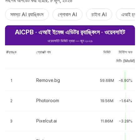
সর্বশেষ আপডেট করা হয়েছে: ৮ জুল, ২০২৬
সমস্ত AI র‍্যাঙ্কিংস
গ্লোবাল AI
চাইনা AI
এআই চ্যাট
AICPB · এআই ইমেজ এডিটর র‌্যাঙ্কিংস · ওয়েবসাইট
ওয়েবসাইট ভিজিট দ্বারা — জুন ২০২৬
#র‍্যাঙ্ক
প্রোডাক্ট নাম
ভিজিট
মিনিটস অফ
মিটিং (MoM)
Remove.bg
1
59.68M
-6.90%
Photoroom
2
19.56M
-1.64%
Pixelcut.ai
3
11.86M
-3.28%