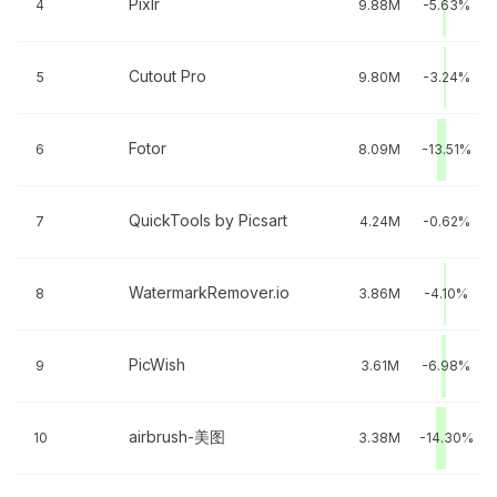
Pixlr
4
9.88M
-5.63%
Cutout Pro
5
9.80M
-3.24%
Fotor
6
8.09M
-13.51%
QuickTools by Picsart
7
4.24M
-0.62%
WatermarkRemover.io
8
3.86M
-4.10%
PicWish
9
3.61M
-6.98%
airbrush-美图
10
3.38M
-14.30%