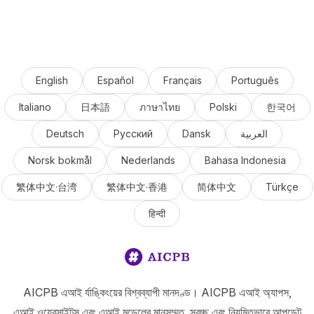
English
Español
Français
Português
Italiano
日本語
ภาษาไทย
Polski
한국어
Deutsch
Русский
Dansk
العربية
Norsk bokmål
Nederlands
Bahasa Indonesia
繁体中文·台湾
繁体中文·香港
简体中文
Türkçe
हिन्दी
AICPB এআই র্যাঙ্কিংয়ের বিশ্বব্যাপী মানদণ্ড। AICPB এআই অ্যাপস,
এআই ওয়েবসাইটস এবং এআই মডেলের মানসম্মত, স্বচ্ছ এবং নিয়মিতভাবে আপডেট