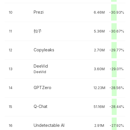
Prezi
10
6.46M
-30.93%
扣子
11
5.36M
-30.67%
Copyleaks
12
2.70M
-29.77%
DeeVid
13
3.60M
-29.01%
DeeVid
GPTZero
14
12.23M
-28.56%
Q-Chat
15
51.16M
-28.44%
Undetectable AI
16
2.91M
-27.92%