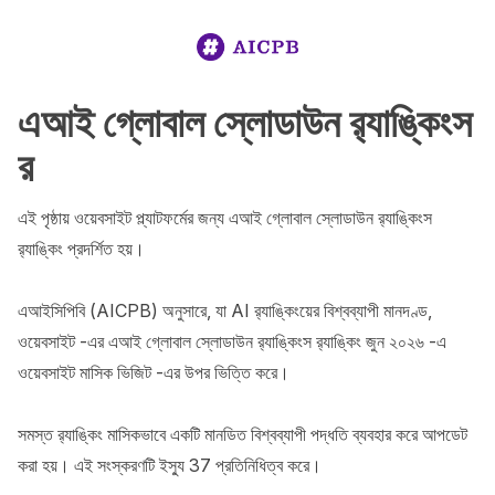
এআই গ্লোবাল স্লোডাউন র‍্যাঙ্কিংস
র‌‍‍‍‍‍‍‍‍‍‍‍‍‍‍‍‍‍‍‍‍‍‍‍‍‍‍‍‍‍‍‍‍‍‍‍‍‍‍‍‍‍‍‍‍‍‍‍‍‍‍‍‍‍‍‍‍‍‍‍‍‍‍‍‍‍‍‍‍‍‍‍‍‍‍‍‍‍‍‍‍‍‍‍‍‍‍‍‍‍‍‍‍‍‍‍‍‍‍‍‍‍‍‍‍‍‍‍‍‍‍‍‍‍‍‍‍‍‍‍‍‍‍‍‍‍‍‍‍‍‍‍‍‍‍‍‍‍‍‍‍‍‍‍‍‍‍‍‍‍‍‍‍‍‍‍‍‍‍‍‍‍‍‍‍‍‍‍‍‍‍‍‍‍‍‍‍‍‍‍‍‍‍‍‍‍‍‍‍‍‍‍‍‍‍‍‍‍‍‍‍‍‍‍‍‍‍‍‍‍‍‍‍‍‍‍‍‍‍‍‍‍‍‍‍‍‍‍‍‍‍‍‍‍‍‍‍‍‍‍‍‍‍‍‍‍‍‍‍‍‍‍‍‍‍‍‍‍‍‍‍‍‍‍‍‍‍‍‍‍‍‍‍‍‍‍‍‍‍‍‍‍‍‍‍‍‍‍‍‍‍‍‍‍‍‍‍‍‍‍‍‍‍‍‍‍‍‍‍‍‍‍‍‍‍‍‍‍‍‍‍‍‍‍‍‍‍‍‍‍‍‍‍‍‍‍‍‍‍‍‍‍‍‍‍‍‍‍‍‍‍‍‍‍‍‍‍‍‍‍‍‍‍‍‍‍‍‍‍‍‍‍‍‍‍‍‍‍‍‍‍‍‍‍‍‍‍‍‍‍‍‍‍‍‍‍‍‍‍‍‍‍‍‍‍‍‍‍‍‍‍‍‍‍‍‍‍‍‍‍‍‍‍‍‍‍‍‍‍‍‍‍‍‍‍‍‍‍‍‍‍‍‍‍‍‍‍‍‍‍‍‍‍‍‍‍‍‍‍‍‍‍‍‍‍‍‍‍‍‍‍‍‍‍‍‍‍‍‍‍‍‍‍‍‍‍‍‍‍‍‍‍‍‍‍‍‍‍‍‍‍‍‍‍‍‍‍‍‍‍‍‍‍‍‍‍‍‍‍‍‍‍‍‍‍‍‍‍‍‍‍‍‍‍‍‍‍‍‍‍‍‍‍‍‍‍‍‍‍‍‍‍‍‍‍‍‍‍‍‍‍‍‍‍‍‍‍‍‍‍‍‍‍‍‍‍‍‍‍‍‍‍‍‍‍‍‍‍‍‍‍‍‍‍‍‍‍‍‍‍‍‍‍‍‍‍‍‍‍‍‍‍‍‍‍‍‍‍‍‍‍‍‍‍‍‍‍‍‍‍‍‍‍‍‍‍‍‍‍‍‍‍‍‍‍‍‍‍‍‍‍‍‍‍‍‍‍‍‍‍‍‍‍‍‍‍‍‍‍‍‍‍‍‍‍‍‍‍‍‍‍‍‍‍‍‍‍‍‍‍‍‍‍‍‍‍‍‍‍‍‍‍‍‍‍‍‍‍‍‍‍‍‍‍‍‍‍‍‍‍‍‍‍‍‍‍‍‍‍‍‍‍‍‍‍‍‍‍‍‍‍‍‍‍‍‍‍‍‍‍‍‍‍‍‍‍‍‍‍‍‍‍‍‍‍‍‍‍‍‍‍‍‍‍‍‍‍‍‍‍‍‍‍‍‍‍‍‍‍‍‍‍‍‍‍‍‍‍‍‍‍‍‍‍‍‍‍‍‍‍‍‍‍‍‍‍‍‍‍‍‍‍‍‍‍‍‍‍‍‍‍‍‍‍‍‍‍‍‍‍‍‍‍‍‍‍‍‍‍‍‍‍‍‍‍‍‍‍‍‍‍‍‍‍‍‍‍‍‍‍‍‍‍‍‍‍‍‍‍‍‍‍‍‍‍‍‍‍‍‍‍‍‍‍‍‍‍‍‍‍‍‍‍‍‍‍‍‍‍‍‍‍‍‍‍‍‍‍‍‍‍‍‍‍‍‍‍‍‍‍‍‍‍‍‍‍‍‍‍‍‍‍‍‍‍‍‍‍‍‍‍‍‍‍‍‍‍‍‍‍‍‍‍‍‍‍‍‍‍‍‍‍‍‍‍‍‍‍‍‍‍‍‍‍‍‍‍‍‍‍‍‍‍‍‍‍‍‍‍‍‍‍‍‍‍‍‍‍‍‍‍‍‍‍‍‍‍‍‍‍‍‍‍‍‍‍‍‍‍‍‍‍‍‍‍‍‍‍‍‍‍‍‍‍‍‍‍‍‍‍‍‍‍‍‍‍‍‍‍‍‍‍‍‍‍‍‍‍‍‍‍‍‍‍‍‍‍‍‍‍‍‍‍‍‍‍‍‍‍‍‍‍‍‍‍‍‍‍‍‍‍‍‍‍‍‍‍‍‍‍‍‍‍‍‍‍‍‍‍‍‍‍‍‍‍‍‍‍‍‍‍‍‍‍‍‍‍‍‍‍‍‍‍‍‍‍‍‍‍‍‍‍‍‍‍‍‍‍‍‍‍‍‍‍‍‍‍‍‍‍‍‍‍‍‍‍‍‍‍‍‍‍‍‍‍‍‍‍‍‍‍‍‍‍‍‍‍‍‍‍‍‍‍‍‍‍‍‍‍‍‍‍‍‍‍‍‍‍‍‍‍‍‍‍‍‍‍‍‍‍‍‍‍‍‍‍‍‍‍‍‍‍‍‍‍‍‍‍‍‍‍‍‍‍‍‍‍‍‍‍‍‍‍‍‍‍‍‍‍‍‍‍‍‍‍‍‍‍‍‍‍‍‍‍‍‍‍‍‍‍‍‍‍‍‍‍‍‍‍‍‍‍‍‍‍‍‍‍‍‍‍‍‍‍‍‍‍‍‍‍‍‍‍‍‍‍‍‍‍‍‍‍‍‍‍‍‍‍‍‍‍‍‍‍‍‍‍‍‍‍‍‍‍‍‍‍‍‍‍‍‍‍‍‍‍‍‍‍‍‍‍‍‍‍‍‍‍‍‍‍‍‍‍‍‍‍‍‍‍‍‍‍‍‍‍‍‍‍‍‍‍‍‍‍‍‍‍‍‍‍‍‍‍‍‍‍‍‍‍‍‍‍‍‍‍‍‍‍‍‍‍‍‍‍‍‍‍‍‍‍‍‍‍‍‍‍‍‍‍‍‍‍‍‍‍‍‍‍‍‍‍‍‍‍‍‍‍‍‍‍‍‍‍‍‍‍‍‍‍‍‍‍‍‍‍‍‍‍‍‍‍‍‍‍‍‍‍‍‍‍‍‍‍‍‍‍‍‍‍‍‍‍‍‍‍‍‍‍‍‍‍‍‍‍‍‍‍‍‍‍‍‍‍‍‍‍‍‍‍‍‍‍‍‍‍‍‍‍‍‍‍‍‍‍‍‍‍‍‍‍‍‍‍‍‍‍‍‍‍‍‍‍‍‍‍‍‍‍‍‍‍‍‍‍‍‍‍‍‍‍‍‍‍‍‍‍‍‍‍‍‍‍‍‍‍‍‍‍‍‍‍‍‍‍‍‍‍‍‍‍‍‍‍‍‍‍‍‍‍‍‍‍‍‍‍‍‍‍‍‍‍‍‍‍‍‍‍‍‍‍‍‍‍‍‍‍‍‍‍‍‍‍‍‍‍‍‍‍‍‍‍‍‍‍‍‍‍‍‍‍‍‍‍‍‍‍‍‍‍‍‍‍‍‍‍‍‍‍‍‍‍‍‍‍‍‍‍‍‍‍‍‍‍‍‍‍‍‍‍‍‍‍‍‍‍‍‍‍‍‍‍‍‍‍‍‍‍‍‍‍‍‍‍‍‍‍‍‍‍‍‍‍‍‍‍‍‍‍‍‍‍‍‍‍‍‍‍‍‍‍‍‍‍‍‍‍‍‍‍‍‍‍‍‍‍‍‍‍‍‍‍‍‍‍‍‍‍‍‍‍‍‍‍‍‍‍‍‍‍‍‍‍‍‍‍‍‍‍‍‍‍‍‍‍‍‍‍‍‍‍‍‍‍‍‍‍‍‍‍‍‍‍‍‍‍‍‍‍‍‍‍‍‍‍‍‍‍‍‍‍‍‍‍‍‍‍‍‍‍‍‍‍‍‍‍‍‍‍‍‍‍‍‍‍‍‍‍‍‍‍‍‍‍‍‍‍‍‍‍‍‍‍‍‍‍‍‍‍‍‍‍‍‍‍‍‍‍‍‍‍‍‍‍‍‍‍‍‍‍‍‍‍‍‍‍‍‍‍‍‍‍‍‍‍‍‍‍‍‍‍‍‍‍‍‍‍‍‍‍‍‍‍‍‍‍‍‍‍‍‍‍‍‍‍‍‍‍‍‍‍‍‍‍‍‍‍‍‍‍‍‍‍‍‍‍‍
এই পৃষ্ঠায় ওয়েবসাইট প্ল্যাটফর্মের জন্য এআই গ্লোবাল স্লোডাউন র‍্যাঙ্কিংস 
র‍্যাঙ্কিং প্রদর্শিত হয়।

এআইসিপিবি (AICPB) অনুসারে, যা AI র‍্যাঙ্কিংয়ের বিশ্বব্যাপী মানদণ্ড, 
ওয়েবসাইট -এর এআই গ্লোবাল স্লোডাউন র‍্যাঙ্কিংস র‍্যাঙ্কিং জুন ২০২৬ -এ 
ওয়েবসাইট মাসিক ভিজিট -এর উপর ভিত্তি করে।

সমস্ত র‍্যাঙ্কিং মাসিকভাবে একটি মানডিত বিশ্বব্যাপী পদ্ধতি ব্যবহার করে আপডেট 
করা হয়। এই সংস্করণটি ইস্যু 37 প্রতিনিধিত্ব করে।
