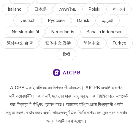
Italiano
日本語
ภาษาไทย
Polski
한국어
Deutsch
Русский
Dansk
العربية
Norsk bokmål
Nederlands
Bahasa Indonesia
繁体中文·台湾
繁体中文·香港
简体中文
Türkçe
हिन्दी
AICPB এআই র্যাঙ্কিংয়ের বিশ্বব্যাপী মানদণ্ড। AICPB এআই অ্যাপস,
এআই ওয়েবসাইটস এবং এআই মডেলের মানসম্মত, স্বচ্ছ এবং নিয়মিতভাবে আপডেট
করা বিশ্বব্যাপী র্যাঙ্কিং প্রকাশ করে। আমাদের র্যাঙ্কিংগুলো বিশ্বব্যাপী এআই
ল্যান্ডস্কেপ বোঝার জন্য একটি সামঞ্জস্যপূর্ণ এবং নির্ভরযোগ্য রেফারেন্স প্রদান করার
জন্য ডিজাইন করা হয়েছে।