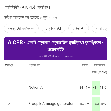
এআইসিপিবি (AICPB) প্রকাশিত।
সর্বশেষ আপডেট করা হয়েছে: ৮ জুল, ২০২৬
সমস্ত AI র‍্যাঙ্কিংস
গ্লোবাল AI
চাইনা AI
এআই চ্যাট
AICPB · এআই গ্লোবাল স্লোডাউন র‍্যাঙ্কিংস র‌্যাঙ্কিংস ·
ওয়েবসাইট
ওয়েবসাইট ভিজিট দ্বারা — জুন ২০২৬
#র‍্যাঙ্ক
প্রোডাক্ট নাম
ভিজিট
মিনিটস অফ
মিটিং (MoM)
Notion AI
1
24.47M
-84.43%
Freepik AI image generator
2
5.79M
-63.25%