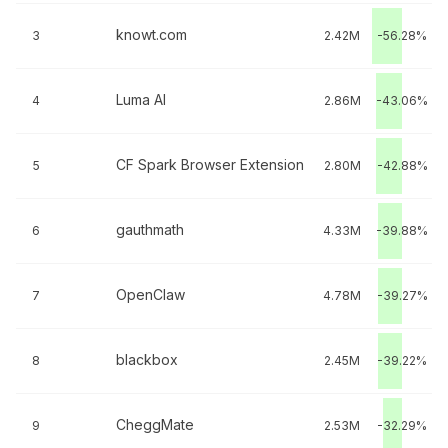
knowt.com
3
2.42M
-56.28%
Luma AI
4
2.86M
-43.06%
CF Spark Browser Extension
5
2.80M
-42.88%
gauthmath
6
4.33M
-39.88%
OpenClaw
7
4.78M
-39.27%
blackbox
8
2.45M
-39.22%
CheggMate
9
2.53M
-32.29%