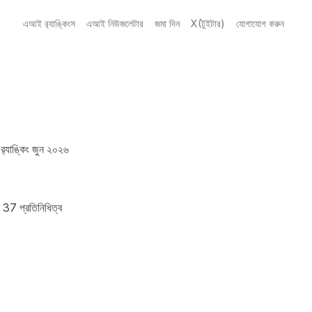
এআই র‍্যাঙ্কিংস
এআই নিউজলেটার
জমা দিন
X(টুইটার)
যোগাযোগ করুন
্যাঙ্কিং জুন ২০২৬ 
 37 প্রতিনিধিত্ব 