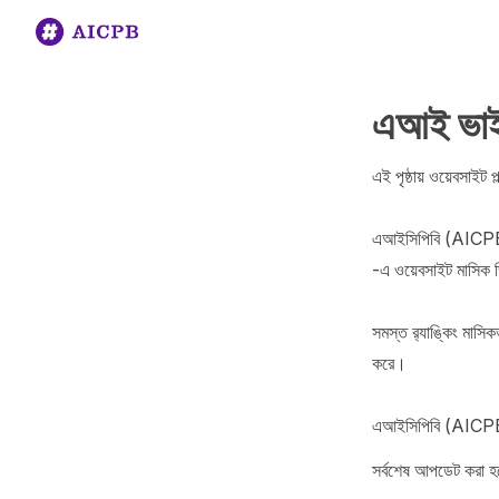
এআই ভাইব কোডিং র‌‍‍‍‍‍‍‍‍‍‍‍‍‍‍‍‍‍‍‍‍‍‍‍‍‍‍‍‍‍‍‍‍‍‍‍‍‍‍‍‍‍‍‍‍‍‍‍‍‍‍‍‍‍‍‍‍‍‍‍‍‍‍‍‍‍‍‍‍‍‍‍‍‍‍‍‍‍‍‍‍‍‍‍‍‍‍‍‍‍‍‍‍‍‍‍‍‍‍‍‍‍‍‍‍‍‍‍‍‍‍‍‍‍‍‍‍‍‍‍‍‍‍‍‍‍‍‍‍‍‍‍‍‍‍‍‍‍‍‍‍‍‍‍‍‍‍‍‍‍‍‍‍‍‍‍‍‍‍‍‍‍‍‍‍‍‍‍‍‍‍‍‍‍‍‍‍‍‍‍‍‍‍‍‍‍‍‍‍‍‍‍‍‍‍‍‍‍‍‍‍‍‍‍‍‍‍‍‍‍‍‍‍‍‍‍‍‍‍‍‍‍‍‍‍‍‍‍‍‍‍‍‍‍‍‍‍‍‍‍‍‍‍‍‍‍‍‍‍‍‍‍‍‍‍‍‍‍‍‍‍‍‍‍‍‍‍‍‍‍‍‍‍‍‍‍‍‍‍‍‍‍‍‍‍‍‍‍‍‍‍‍‍‍‍‍‍‍‍‍‍‍‍‍‍‍‍‍‍‍‍‍‍‍‍‍‍‍‍‍‍‍‍‍‍‍‍‍‍‍‍‍‍‍‍‍‍‍‍‍‍‍‍‍‍‍‍‍‍‍‍‍‍‍‍‍‍‍‍‍‍‍‍‍‍‍‍‍‍‍‍‍‍‍‍‍‍‍‍‍‍‍‍‍‍‍‍‍‍‍‍‍‍‍‍‍‍‍‍‍‍‍‍‍‍‍‍‍‍‍‍‍‍‍‍‍‍‍‍‍‍‍‍‍‍‍‍‍‍‍‍‍‍‍‍‍‍‍‍‍‍‍‍‍‍‍‍‍‍‍‍‍‍‍‍‍‍‍‍‍‍‍‍‍‍‍‍‍‍‍‍‍‍‍‍‍‍‍‍‍‍‍‍‍‍‍‍‍‍‍‍‍‍‍‍‍‍‍‍‍‍‍‍‍‍‍‍‍‍‍‍‍‍‍‍‍‍‍‍‍‍‍‍‍‍‍‍‍‍‍‍‍‍‍‍‍‍‍‍‍‍‍‍‍‍‍‍‍‍‍‍‍‍‍‍‍‍‍‍‍‍‍‍‍‍‍‍‍‍‍‍‍‍‍‍‍‍‍‍‍‍‍‍‍‍‍‍‍‍‍‍‍‍‍‍‍‍‍‍‍‍‍‍‍‍‍‍‍‍‍‍‍‍‍‍‍‍‍‍‍‍‍‍‍‍‍‍‍‍‍‍‍‍‍‍‍‍‍‍‍‍‍‍‍‍‍‍‍‍‍‍‍‍‍‍‍‍‍‍‍‍‍‍‍‍‍‍‍‍‍‍‍‍‍‍‍‍‍‍‍‍‍‍‍‍‍‍‍‍‍‍‍‍‍‍‍‍‍‍‍‍‍‍‍‍‍‍‍‍‍‍‍‍‍‍‍‍‍‍‍‍‍‍‍‍‍‍‍‍‍‍‍‍‍‍‍‍‍‍‍‍‍‍‍‍‍‍‍‍‍‍‍‍‍‍‍‍‍‍‍‍‍‍‍‍‍‍‍‍‍‍‍‍‍‍‍‍‍‍‍‍‍‍‍‍‍‍‍‍‍‍‍‍‍‍‍‍‍‍‍‍‍‍‍‍‍‍‍‍‍‍‍‍‍‍‍‍‍‍‍‍‍‍‍‍‍‍‍‍‍‍‍‍‍‍‍‍‍‍‍‍‍‍‍‍‍‍‍‍‍‍‍‍‍‍‍‍‍‍‍‍‍‍‍‍‍‍‍‍‍‍‍‍‍‍‍‍‍‍‍‍‍‍‍‍‍‍‍‍‍‍‍‍‍‍‍‍‍‍‍‍‍‍‍‍‍‍‍‍‍‍‍‍‍‍‍‍‍‍‍‍‍‍‍‍‍‍‍‍‍‍‍‍‍‍
এই পৃষ্ঠায় ওয়েবসাইট প
এআইসিপিবি (AICPB) অন
-এ ওয়েবসাইট মাসিক 
সমস্ত র‍্যাঙ্কিং মাসি
করে।

এআইসিপিবি (AICPB
সর্বশেষ আপডেট করা হ