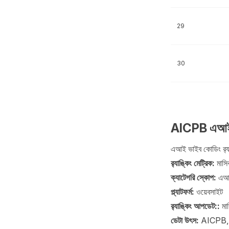
29
30
AICPB এআই ভা
এআই ভাইব কোডিং র‍্যাঙ
র‍্যাঙ্কিং মেট্রিক:
মাসি
ক্যাটেগরি স্কোপ:
এআই
প্ল্যাটফর্ম:
ওয়েবসাইট
র‍্যাঙ্কিং আপডেট::
মা
ডেটা উৎস:
AICPB, AI