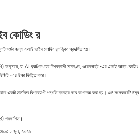
‍‍‍‍‍‍‍‍‍‍‍‍‍‍‍‍‍‍‍‍‍‍‍‍‍‍‍‍‍‍‍‍‍‍‍‍‍‍‍‍‍‍‍‍‍‍‍‍‍‍‍‍‍‍‍‍‍‍‍‍‍‍‍‍‍‍‍‍‍‍‍‍‍‍‍‍‍‍‍‍‍‍‍‍‍‍‍‍‍‍‍‍‍‍‍‍‍‍‍‍‍‍‍‍‍‍‍‍‍‍‍‍‍‍‍‍‍‍‍‍‍‍‍‍‍‍‍‍‍‍‍‍‍‍‍‍‍‍‍‍‍‍‍‍‍‍‍‍‍‍‍‍‍‍‍‍‍‍‍‍‍‍‍‍‍‍‍‍‍‍‍‍‍‍‍‍‍‍‍‍‍‍‍‍‍‍‍‍‍‍‍‍‍‍‍‍‍‍‍‍‍‍‍‍‍‍‍‍‍‍‍‍‍‍‍‍‍‍‍‍‍‍‍‍‍‍‍‍‍‍‍‍‍‍‍‍‍‍‍‍‍‍‍‍‍‍‍‍‍‍‍‍‍‍‍‍‍‍‍‍‍‍‍‍‍‍‍‍‍‍‍‍‍‍‍‍‍‍‍‍‍‍‍‍‍‍‍‍‍‍‍‍‍‍‍‍‍‍‍‍‍‍‍‍‍‍‍‍‍‍‍‍‍‍‍‍‍‍‍‍‍‍‍‍‍‍‍‍‍‍‍‍‍‍‍‍‍‍‍‍‍‍‍‍‍‍‍‍‍‍‍‍‍‍‍‍‍‍‍‍‍‍‍‍‍‍‍‍‍‍‍‍‍‍‍‍‍‍‍‍‍‍‍‍‍‍‍‍‍‍‍‍‍‍‍‍‍‍‍‍‍‍‍‍‍‍‍‍‍‍‍‍‍‍‍‍‍‍‍‍‍‍‍‍‍‍‍‍‍‍‍‍‍‍‍‍‍‍‍‍‍‍‍‍‍‍‍‍‍‍‍‍‍‍‍‍‍‍‍‍‍‍‍‍‍‍‍‍‍‍‍‍‍‍‍‍‍‍‍‍‍‍‍‍‍‍‍‍‍‍‍‍‍‍‍‍‍‍‍‍‍‍‍‍‍‍‍‍‍‍‍‍‍‍‍‍‍‍‍‍‍‍‍‍‍‍‍‍‍‍‍‍‍‍‍‍‍‍‍‍‍‍‍‍‍‍‍‍‍‍‍‍‍‍‍‍‍‍‍‍‍‍‍‍‍‍‍‍‍‍‍‍‍‍‍‍‍‍‍‍‍‍‍‍‍‍‍‍‍‍‍‍‍‍‍‍‍‍‍‍‍‍‍‍‍‍‍‍‍‍‍‍‍‍‍‍‍‍‍‍‍‍‍‍‍‍‍‍‍‍‍‍‍‍‍‍‍‍‍‍‍‍‍‍‍‍‍‍‍‍‍‍‍‍‍‍‍‍‍‍‍‍‍‍‍‍‍‍‍‍‍‍‍‍‍‍‍‍‍‍‍‍‍‍‍‍‍‍‍‍‍‍‍‍‍‍‍‍‍‍‍‍‍‍‍‍‍‍‍‍‍‍‍‍‍‍‍‍‍‍‍‍‍‍‍‍‍‍‍‍‍‍‍‍‍‍‍‍‍‍‍‍‍‍‍‍‍‍‍‍‍‍‍‍‍‍‍‍‍‍‍‍‍‍‍‍‍‍‍‍‍‍‍‍‍‍‍‍‍‍‍‍‍‍‍‍‍‍‍‍‍‍‍‍‍‍‍‍‍‍‍‍‍‍‍‍‍‍‍‍‍‍‍‍‍‍‍‍‍‍‍‍‍‍‍‍‍‍‍‍‍‍‍‍‍‍‍‍‍‍‍‍‍‍‍‍‍‍‍‍‍‍‍‍‍‍‍‍‍‍‍‍‍‍‍‍‍‍‍‍‍‍‍‍‍‍‍‍‍‍‍‍‍‍‍‍‍‍‍‍‍‍‍‍‍‍‍‍‍‍‍‍‍‍‍‍‍‍‍‍‍‍‍‍‍‍‍‍‍‍‍‍‍‍‍‍‍‍‍‍‍‍‍‍‍‍‍‍‍‍‍‍‍‍‍‍‍‍‍‍‍‍‍‍‍‍‍‍‍‍‍‍‍‍‍‍‍‍‍‍‍‍‍‍‍‍‍‍‍‍‍‍‍‍‍‍‍‍‍‍‍‍‍‍‍‍‍‍‍‍‍‍‍‍‍‍‍‍‍‍‍‍‍‍‍‍‍‍‍‍‍‍‍‍‍‍‍‍‍‍‍‍‍‍‍‍‍‍‍‍‍‍‍‍‍‍‍‍‍‍‍‍‍‍‍‍‍‍‍‍‍
্ল্যাটফর্মের জন্য এআই ভাইব কোডিং র‍্যাঙ্কিং প্রদর্শিত হয়।

ুসারে, যা AI র‍্যাঙ্কিংয়ের বিশ্বব্যাপী মানদণ্ড, ওয়েবসাইট -এর এআই ভাইব কোডিং র‍
ভিজিট -এর উপর ভিত্তি করে।

কভাবে একটি মানডিত বিশ্বব্যাপী পদ্ধতি ব্যবহার করে আপডেট করা হয়। এই সংস্করণটি ইস্যু
) প্রকাশিত।
য়েছে: ৮ জুল, ২০২৬