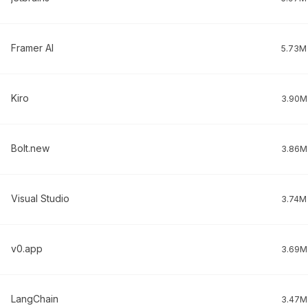
Framer AI
5.73M
Kiro
3.90M
Bolt.new
3.86M
Visual Studio
3.74M
v0.app
3.69M
LangChain
3.47M