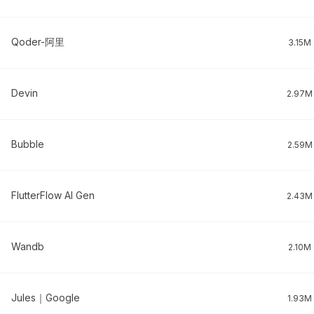
Qoder-阿里
3.15M
Devin
2.97M
Bubble
2.59M
FlutterFlow AI Gen
2.43M
Wandb
2.10M
Jules｜Google
1.93M