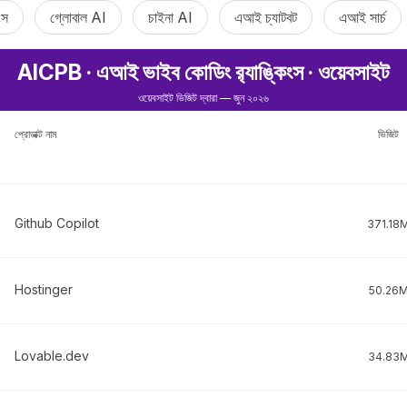
ংস
গ্লোবাল AI
চাইনা AI
এআই চ্যাটবট
এআই সার্চ
AICPB · এআই ভাইব কোডিং র‌্যাঙ্কিংস · ওয়েবসাইট
ওয়েবসাইট ভিজিট দ্বারা — জুন ২০২৬
প্রোডাক্ট নাম
ভিজিট
Github Copilot
371.18
Hostinger
50.26
Lovable.dev
34.83