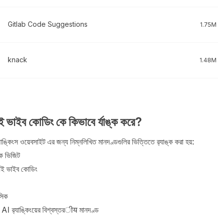
Gitlab Code Suggestions
1.75M
knack
1.48M
ইব কোডিং কে কিভাবে র্যাঙ্ক করে?
্কিংস ওয়েবসাইট এর জন্য নিম্নলিখিত মানদণ্ডগুলির ভিত্তিতে র‍্যাঙ্ক করা হয়:
ক ভিজিট
 ভাইব কোডিং
সিক
 র‍্যাঙ্কিংয়ের বিশ্বস্তরीय মানদণ্ড