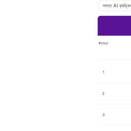
সমস্ত AI র‍্যাঙ্কি
#র‍্যাঙ্ক
1
2
3