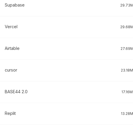
Supabase
29.73
Vercel
29.68
Airtable
27.69
cursor
23.18M
BASE44 2.0
17.16M
Replit
13.28