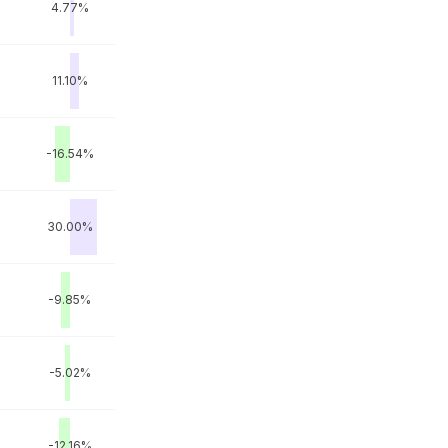
M
4.77%
11.10%
-16.54%
30.00%
-9.85%
-5.02%
-12.16%