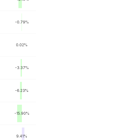
-0.79%
0.02%
-3.37%
-6.23%
-15.90%
9.41%