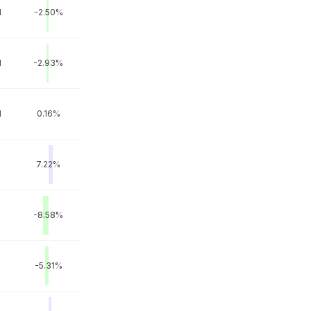
M
-2.50%
M
-2.93%
M
0.16%
7.22%
-8.58%
M
-5.31%