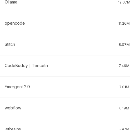
Ollama
12.07
opencode
11.26M
Stitch
8.07M
CodeBuddy｜Tencetn
7.49M
Emergent 2.0
7.01M
webflow
6.19M
jetbrains
5.97M