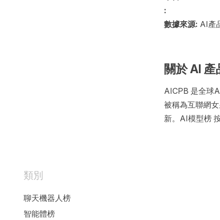
:
數據來源:
AI產
關於 AI 
AICPB 是
被稱為互聯網女皇
新。AI模型榜
類別
聊天機器人榜
智能體榜