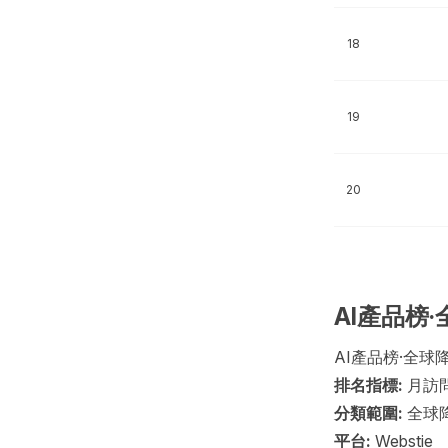
18
19
20
AI產品榜·
AI產品榜·全球降
排名指標:
月訪
分類範圍:
全球
平台:
Webstie