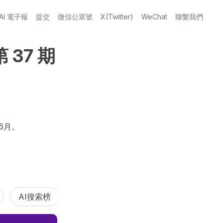
AI 電子報
提交
微信公眾號
X(Twitter)
WeChat
聯繫我們
 37 期
6月。

AI搜索榜
程式碼輔助榜
智能體榜
AI龍