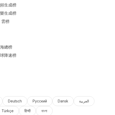
頻生成榜
樂生成榜
I 雲榜
海總榜
球降速榜
Deutsch
Русский
Dansk
العربية
Türkçe
हिन्दी
বাংলা