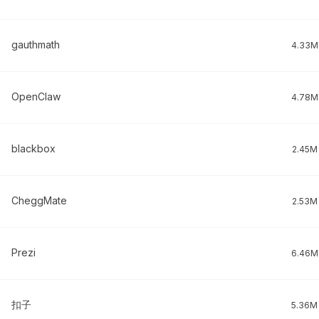
gauthmath
4.33M
OpenClaw
4.78M
blackbox
2.45M
CheggMate
2.53M
Prezi
6.46M
扣子
5.36M