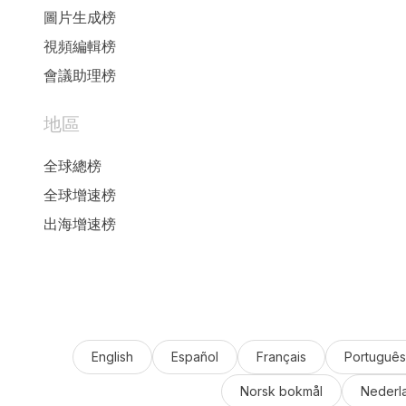
圖片生成榜
視頻編輯榜
會議助理榜
地區
全球總榜
全球增速榜
出海增速榜
English
Español
Français
Português
Norsk bokmål
Nederl