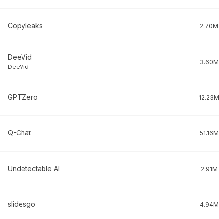
Copyleaks
2.70M
DeeVid
3.60M
DeeVid
GPTZero
12.23M
Q-Chat
51.16M
Undetectable AI
2.91M
slidesgo
4.94M