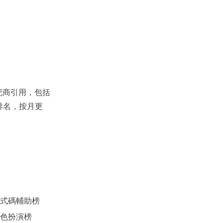
紀商引用，包括
模排名，按月更
式碼輔助榜
色扮演榜