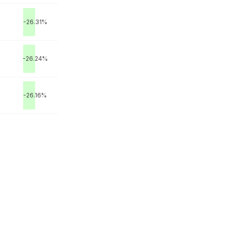
-26.31%
M
-26.24%
-26.16%