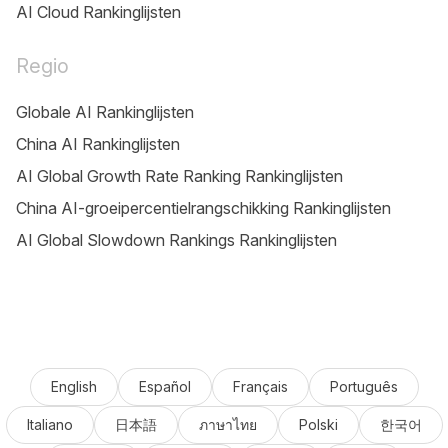
AI Cloud Rankinglijsten
Regio
Globale AI Rankinglijsten
China AI Rankinglijsten
AI Global Growth Rate Ranking Rankinglijsten
China AI-groeipercentielrangschikking Rankinglijsten
AI Global Slowdown Rankings Rankinglijsten
English
Español
Français
Português
Italiano
日本語
ภาษาไทย
Polski
한국어