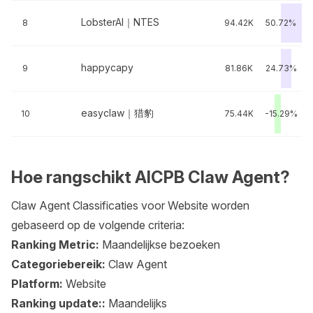
LobsterAI｜NTES
8
94.42K
50.72%
happycapy
9
81.86K
24.73%
easyclaw｜猎豹
10
75.44K
-15.29%
Hoe rangschikt AICPB Claw Agent?
Claw Agent Classificaties voor Website worden
gebaseerd op de volgende criteria:
Ranking Metric:
Maandelijkse bezoeken
Categoriebereik:
Claw Agent
Platform:
Website
Ranking update::
Maandelijks