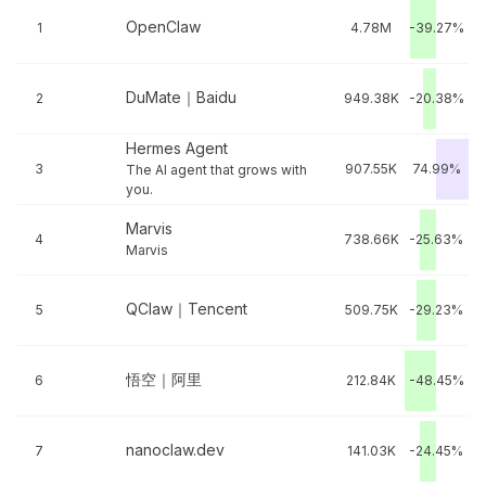
OpenClaw
1
4.78M
-39.27%
DuMate｜Baidu
2
949.38K
-20.38%
Hermes Agent
3
907.55K
74.99%
The AI agent that grows with
you.
Marvis
4
738.66K
-25.63%
Marvis
QClaw｜Tencent
5
509.75K
-29.23%
悟空｜阿里
6
212.84K
-48.45%
nanoclaw.dev
7
141.03K
-24.45%