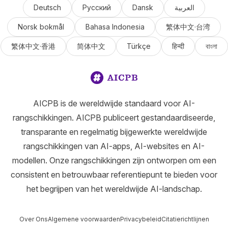
Deutsch
Русский
Dansk
العربية
Norsk bokmål
Bahasa Indonesia
繁体中文·台湾
繁体中文·香港
简体中文
Türkçe
हिन्दी
বাংলা
AICPB is de wereldwijde standaard voor AI-
rangschikkingen. AICPB publiceert gestandaardiseerde,
transparante en regelmatig bijgewerkte wereldwijde
rangschikkingen van AI-apps, AI-websites en AI-
modellen. Onze rangschikkingen zijn ontworpen om een
consistent en betrouwbaar referentiepunt te bieden voor
het begrijpen van het wereldwijde AI-landschap.
Over Ons
Algemene voorwaarden
Privacybeleid
Citatierichtlijnen