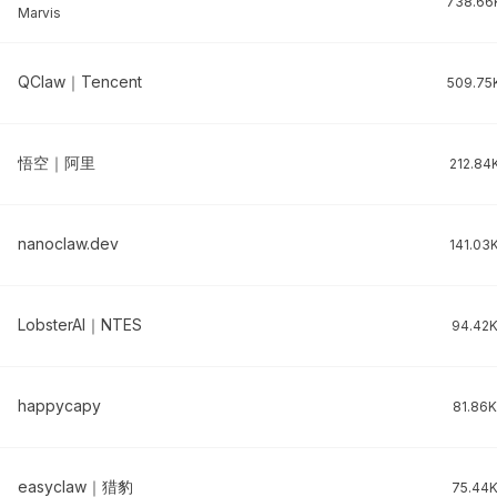
738.66
Marvis
QClaw｜Tencent
509.75
悟空｜阿里
212.84
nanoclaw.dev
141.03
LobsterAI｜NTES
94.42
happycapy
81.86K
easyclaw｜猎豹
75.44