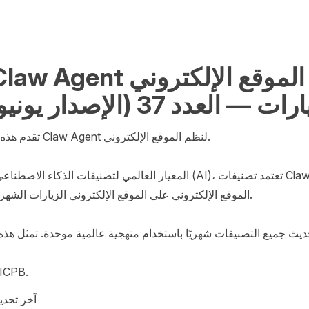
 — العدد 37 (الإصدار يونيو 2026)
تقدم هذه الصفحة تصن

نشرت بواسطة B
آخر تحديث: 08‏/7