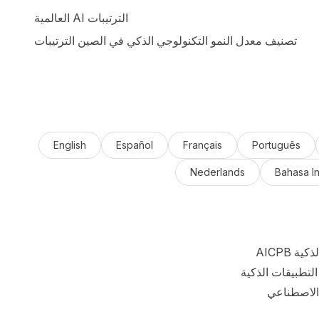
العالمية AI الترتيبات
تصنيف معدل النمو التكنولوجي الذكي في الصين الترتيبات
English
Español
Français
Português
Nederlands
Bahasa I
AICPB هو المعيار العالمي للتصنيفات الذكية (AI). تنشر AICPB تصنيفات عالمية معيارية وشفافة
الذكية (AI) ونماذج الذكاء الاصطناعي (AI).