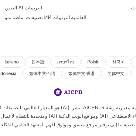
ات
الصين AI الترتيبات
تصنيفات إماطة نمو ИИ العالمية الترتيبات
Italiano
日本語
ภาษาไทย
Polski
한국어
ndonesia
繁体中文·台湾
繁体中文·香港
简体中文
ومتجددة بانتظام لأعمال التطبيقات الذكية (AI) ومواقع الويب 