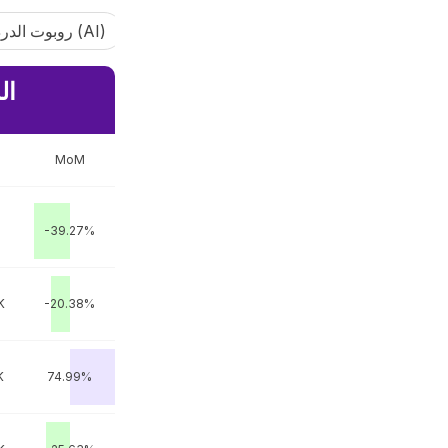
تعلم الآلي
البحث عن الذكاء الاصطناعي
روبوت الدردشة الآلي (AI)
مرتبا
MoM
-39.27%
K
-20.38%
K
74.99%