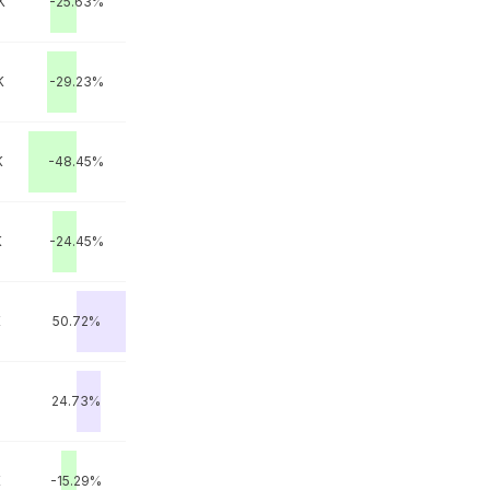
K
-25.63%
K
-29.23%
K
-48.45%
K
-24.45%
K
50.72%
24.73%
K
-15.29%