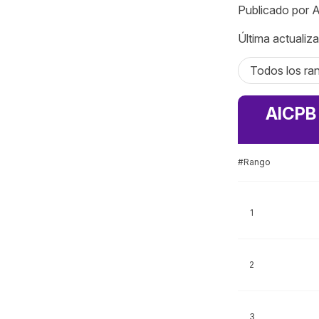
Publicado por 
Última actualiza
Todos los ran
AICPB 
#Rango
1
2
3