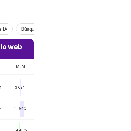
e IA
Búsqueda de IA
Vibe de codificación de IA
tio web
MoM
M
3.62%
M
14.94%
M
-4.48%