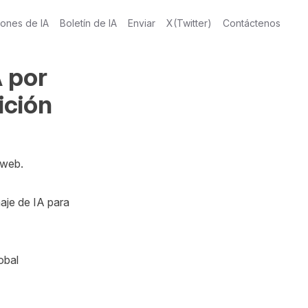
iones de IA
Boletín de IA
Enviar
X(Twitter)
Contáctenos
A por
ición
web.

je de IA para 
bal 