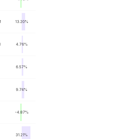
M
13.20%
M
4.76%
6.57%
9.74%
-4.87%
31.21%