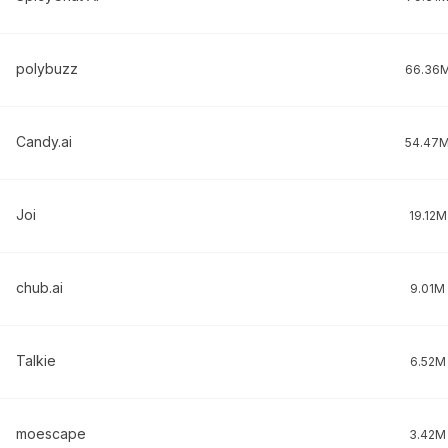
polybuzz
66.36
Candy.ai
54.47
Joi
19.12M
chub.ai
9.01M
Talkie
6.52M
moescape
3.42M