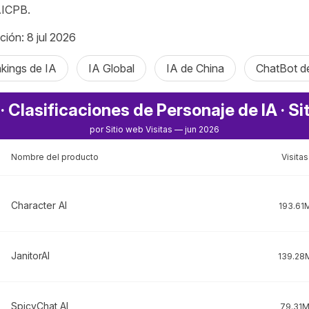
AICPB.
ción: 8 jul 2026
kings de IA
IA Global
IA de China
ChatBot d
· Clasificaciones de Personaje de IA · Si
por Sitio web Visitas — jun 2026
Nombre del producto
Visitas
Character AI
193.61
JanitorAI
139.28
SpicyChat AI
79.31