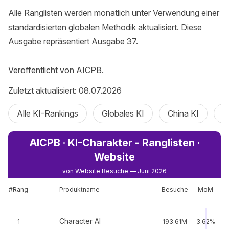
Alle Ranglisten werden monatlich unter Verwendung einer 
standardisierten globalen Methodik aktualisiert. Diese 
Ausgabe repräsentiert Ausgabe 37.

Veröffentlicht von AICPB.
Zuletzt aktualisiert: 08.07.2026
Alle KI-Rankings
Globales KI
China KI
K
AICPB · KI-Charakter - Ranglisten ·
Website
von Website Besuche — Juni 2026
#Rang
Produktname
Besuche
MoM
Character AI
1
193.61M
3.62%