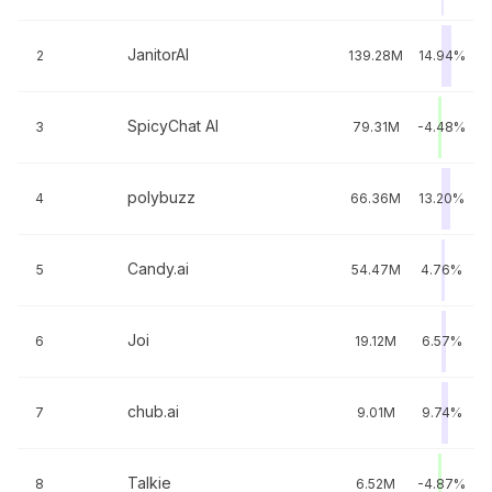
JanitorAI
2
139.28M
14.94%
SpicyChat AI
3
79.31M
-4.48%
polybuzz
4
66.36M
13.20%
Candy.ai
5
54.47M
4.76%
Joi
6
19.12M
6.57%
chub.ai
7
9.01M
9.74%
Talkie
8
6.52M
-4.87%