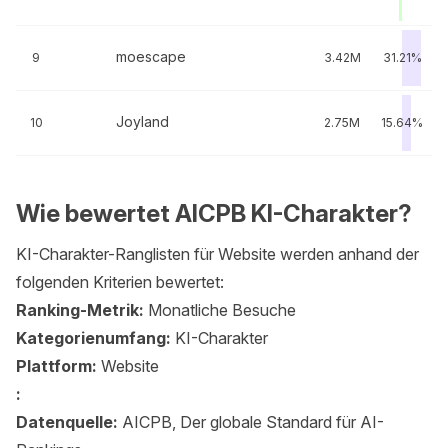
moescape
9
3.42M
31.21%
Joyland
10
2.75M
15.64%
Wie bewertet AICPB KI-Charakter?
KI-Charakter-Ranglisten für Website werden anhand der
folgenden Kriterien bewertet:
Ranking-Metrik:
Monatliche Besuche
Kategorienumfang:
KI-Charakter
Plattform:
Website
:
Datenquelle:
AICPB, Der globale Standard für AI-