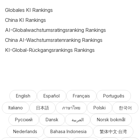
Globales KI Rankings
China KI Rankings
AI-Globalwachstumsratingsranking Rankings
China AI-Wachstumsratenranking Rankings
KI-Global-Rückgangsrankings Rankings
English
Español
Français
Português
Italiano
日本語
ภาษาไทย
Polski
한국어
Русский
Dansk
العربية
Norsk bokmål
Nederlands
Bahasa Indonesia
繁体中文·台湾