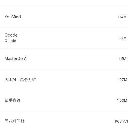
YouMind
1.14M
Qcode
1.12M
Qcode
MasterGo AI
1.11M
天工AI｜昆仑万维
1.07M
知乎直答
1.03M
同花顺问财
968.77