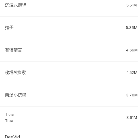
沉浸式翻译
5.51M
扣子
5.36M
智谱清言
4.69M
秘塔AI搜索
4.52M
商汤小浣熊
3.70M
Trae
3.61M
Trae
DeeVid