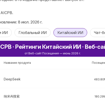
 AICPB.
овление: 8 июл. 2026 г.
и ИИ
Глобальный ИИ
Китайский ИИ
Чат-б
ICPB · Рейтинги Китайский ИИ · Веб-са
от Веб-сайт Посещения — июнь 2026 г.
Название продукта
Посещен
DeepSeek
483.80
纳米AI搜索
180.29