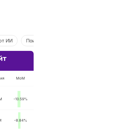
от ИИ
Поиск AI
AI Vibe Coding
Агент ИИ
йт
ия
MoM
M
-10.59%
M
-8.84%