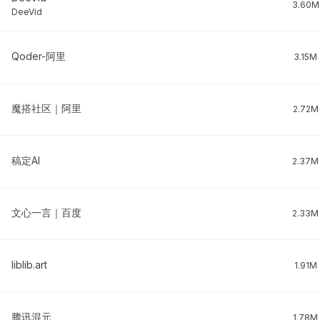
3.60M
DeeVid
Qoder-阿里
3.15M
魔搭社区｜阿里
2.72M
稿定AI
2.37M
文心一言｜百度
2.33M
liblib.art
1.91M
腾讯混元
1.78M