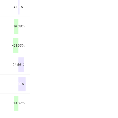
M
4.83%
-19.38%
M
-21.63%
M
24.56%
30.00%
-18.67%