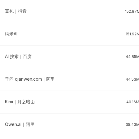
豆包｜抖音
152.87
纳米AI
151.92
AI 搜索｜百度
44.85
千问 qianwen.com｜阿里
44.53
Kimi｜月之暗面
40.16
Qwen.ai｜阿里
35.43