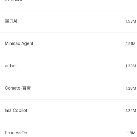
墨刀AI
1.53M
Minmax Agent
1.51M
ai-bot
1.33M
Comate-百度
1.28M
Ima Copilot
1.24M
ProcessOn
1.18M