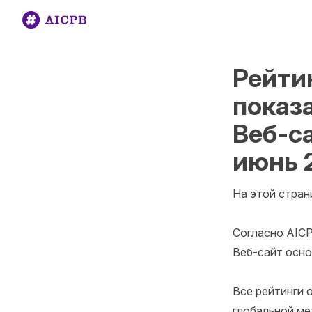
Рейти
показ
Веб-са
июнь 2
На этой стран
Согласно AICP
Веб-сайт основ
Все рейтинги 
глобальной ме