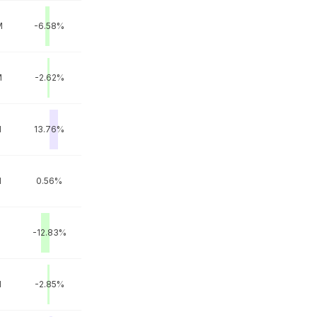
M
-6.58%
M
-2.62%
M
13.76%
M
0.56%
M
-12.83%
M
-2.85%