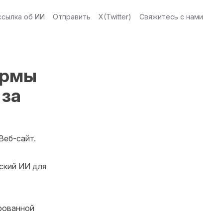
ссылка об ИИ
Отправить
X(Twitter)
Свяжитесь с нами
ормы
 за
еб-сайт.

ский ИИ для 
ованной 