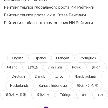
Рейтинг темпов глобального роста ИИ Рейтинги
Рейтинг темпов роста ИИ в Китае Рейтинги
Рейтинги глобального замедления ИИ Рейтинги
English
Español
Français
Português
Italiano
日本語
ภาษาไทย
Polski
한국어
Deutsch
Dansk
العربية
Norsk bokmål
Nederlands
Bahasa Indonesia
繁体中文·台湾
繁体中文·香港
简体中文
Türkçe
हिन्दी
বাংলা