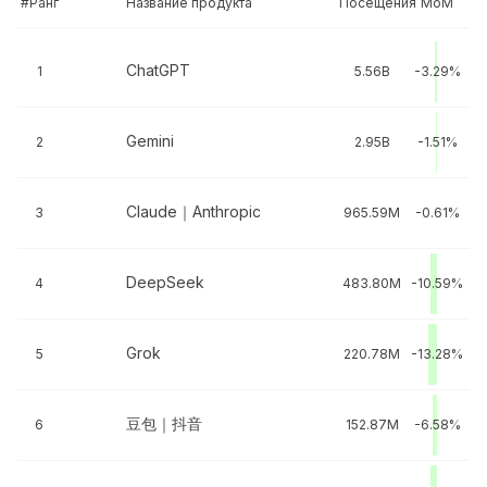
#Ранг
Название продукта
Посещения
MoM
ChatGPT
1
5.56B
-3.29%
Gemini
2
2.95B
-1.51%
Claude｜Anthropic
3
965.59M
-0.61%
DeepSeek
4
483.80M
-10.59%
Grok
5
220.78M
-13.28%
豆包｜抖音
6
152.87M
-6.58%