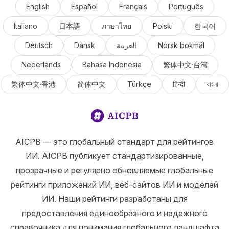
English
Español
Français
Português
Italiano
日本語
ภาษาไทย
Polski
한국어
Deutsch
Dansk
العربية
Norsk bokmål
Nederlands
Bahasa Indonesia
繁体中文·台湾
繁体中文·香港
简体中文
Türkçe
हिन्दी
বাংলা
AICPB — это глобальный стандарт для рейтингов
ИИ. AICPB публикует стандартизированные,
прозрачные и регулярно обновляемые глобальные
рейтинги приложений ИИ, веб-сайтов ИИ и моделей
ИИ. Наши рейтинги разработаны для
предоставления единообразного и надежного
справочника для понимания глобального ландшафта