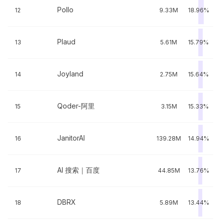
Pollo
12
9.33M
18.96%
Plaud
13
5.61M
15.79%
Joyland
14
2.75M
15.64%
Qoder-阿里
15
3.15M
15.33%
JanitorAI
16
139.28M
14.94%
AI 搜索｜百度
17
44.85M
13.76%
DBRX
18
5.89M
13.44%