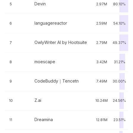
Devin
5
2.97M
80.10%
languagereactor
6
2.59M
54.10%
OwlyWriter AI by Hootsuite
7
2.79M
49.37%
moescape
8
3.42M
31.21%
CodeBuddy｜Tencetn
9
7.49M
30.00%
Z.ai
10
10.24M
24.56%
Dreamina
11
12.81M
23.51%