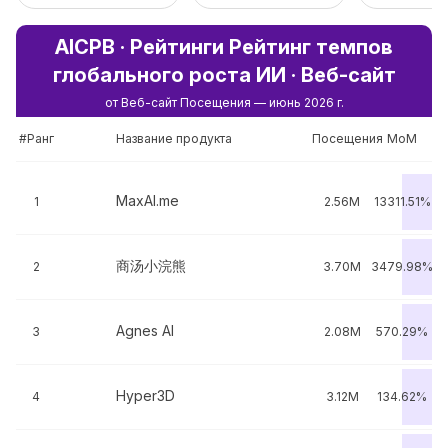
AICPB · Рейтинги Рейтинг темпов
глобального роста ИИ · Веб-сайт
от Веб-сайт Посещения — июнь 2026 г.
#Ранг
Название продукта
Посещения
MoM
MaxAI.me
1
2.56M
13311.51%
商汤小浣熊
2
3.70M
3479.98%
Agnes AI
3
2.08M
570.29%
Hyper3D
4
3.12M
134.62%