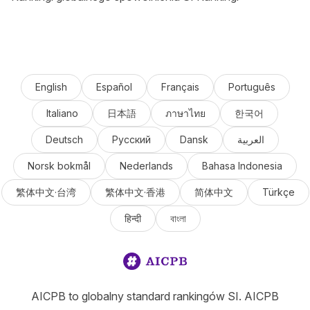
English
Español
Français
Português
Italiano
日本語
ภาษาไทย
한국어
Deutsch
Русский
Dansk
العربية
Norsk bokmål
Nederlands
Bahasa Indonesia
繁体中文·台湾
繁体中文·香港
简体中文
Türkçe
हिन्दी
বাংলা
AICPB to globalny standard rankingów SI. AICPB